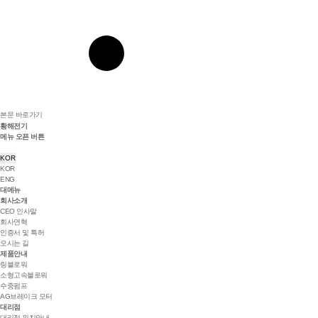
본문 바로가기
황해전기
메뉴 오픈 버튼
KOR
KOR
ENG
대메뉴
회사소개
CEO 인사말
회사연혁
인증서 및 특허
오시는 길
제품안내
링블로워
소형고속블로워
수중펌프
AG브레이크 모터
대리점
대리점 위치안내