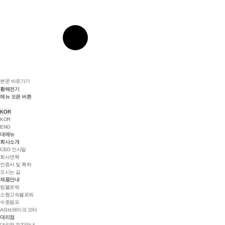
본문 바로가기
황해전기
메뉴 오픈 버튼
KOR
KOR
ENG
대메뉴
회사소개
CEO 인사말
회사연혁
인증서 및 특허
오시는 길
제품안내
링블로워
소형고속블로워
수중펌프
AG브레이크 모터
대리점
대리점 위치안내