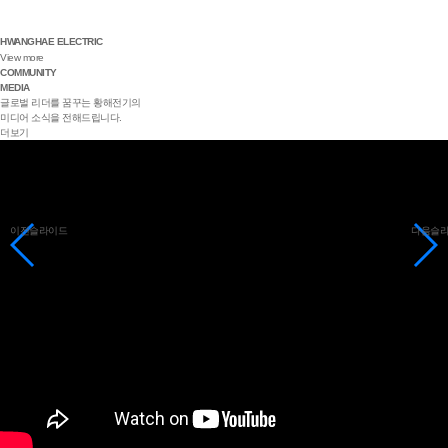
HWANGHAE ELECTRIC
View more
COMMUNITY
MEDIA
글로벌 리더를 꿈꾸는 황해전기의
미디어 소식을 전해드립니다.
더보기
이전슬라이드
다음슬