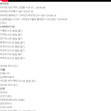
NOTICE
차미영 대표 “IE4 고효율 시대 선...
26.05.08
2025년 하계휴가 실시
25.07.22
2024년 황해전기 고객만도족 (CS) 조사 실시
24.06.14
산업종합널 다아라 " 2024년 4월호 황해전기 표지광고"
24.04.04
더보기
CONTACT US
서울
리스트 팝업 열기
인천
리스트 팝업 열기
경기
리스트 팝업 열기
충청도
리스트 팝업 열기
경상도
리스트 팝업 열기
전라도
리스트 팝업 열기
부산
리스트 팝업 열기
제주도
리스트 팝업 열기
대리점 위치 표시
서울
바람나라
삼정특수펌프
대리점 위치 확인
리스트 팝업 닫기
대리점 위치 표시
인천
모타21
신진기공사
(주)한국체인모터 (남동)
경진모터스
21세기모타
대리점 위치 확인