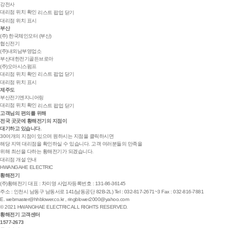
강전사
대리점 위치 확인
리스트 팝업 닫기
대리점 위치 표시
부산
(주) 한국체인모터 (부산)
협신전기
(주)내외남부영업소
부산대한전기골든브로아
(주)오아시스펌프
대리점 위치 확인
리스트 팝업 닫기
대리점 위치 표시
제주도
부산전기엔지니어링
대리점 위치 확인
리스트 팝업 닫기
고객님의 편의를 위해
전국 곳곳
에 황해전기의 지점이
대기하고 있습니다.
30여개의 지점이 있으며 원하시는 지점을 클릭하시면
해당 지역 대리점을 확인하실 수 있습니다. 고객 여러분들의 만족을
위해 최선을 다하는 황해전기가 되겠습니다.
대리점 개설 안내
HWANGAHE ELECTRIC
황해전기
(주)황해전기
대표 : 차미영
사업자등록번호 : 131-86-36145
주소 : 인천시 남동구 남동서로 141(남동공단 82B-2L)
Tel : 032-817-2671~3
Fax : 032-816-7881
E.
webmaster@hhblower.co.kr
,
ringblower2000@yahoo.com
© 2021 HWANGHAE ELECTRIC ALL RIGHTS RESERVED.
황해전기 고객센터
1577-2673