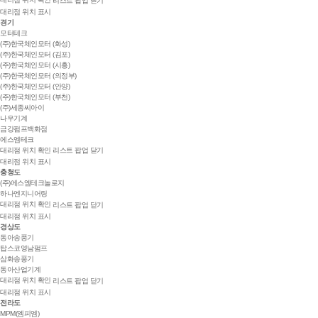
리스트 팝업 닫기
대리점 위치 표시
경기
모터테크
(주)한국체인모터 (화성)
(주)한국체인모터 (김포)
(주)한국체인모터 (시흥)
(주)한국체인모터 (의정부)
(주)한국체인모터 (안양)
(주)한국체인모터 (부천)
(주)세종씨아이
나우기계
금강펌프백화점
에스엠테크
대리점 위치 확인
리스트 팝업 닫기
대리점 위치 표시
충청도
(주)에스엠테크놀로지
하나엔지니어링
대리점 위치 확인
리스트 팝업 닫기
대리점 위치 표시
경상도
동아송풍기
탑스코영남펌프
삼화송풍기
동아산업기계
대리점 위치 확인
리스트 팝업 닫기
대리점 위치 표시
전라도
MPM(엠피엠)