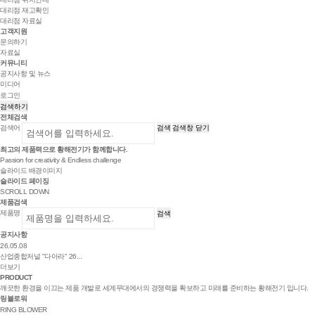
대리점 재고확인
대리점 자료실
고객지원
문의하기
자료실
커뮤니티
공지사항 및 뉴스
미디어
로그인
검색하기
전체검색
검색어
검색
검색창 닫기
최고의 제품력으로
황해전기
가 함께합니다.
Passion for creativity & Endless challenge
슬라이드 배경이미지
슬라이드 페이징
SCROLL DOWN
제품검색
제품명
검색
공지사항
26.05.08
산업종합저널 "다아라" 26...
더보기
PRODUCT
깨끗한 환경을 이끄는 제품 개발로 세계무대에서의 경쟁력을 확보하고 미래를 준비하는 황해전기 입니다.
링블로워
RING BLOWER