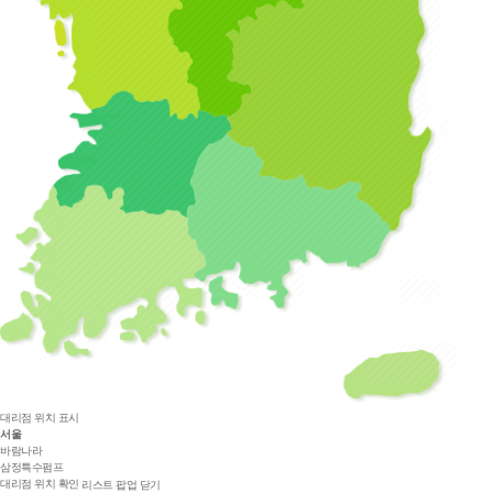
대리점 위치 표시
서울
바람나라
삼정특수펌프
대리점 위치 확인
리스트 팝업 닫기