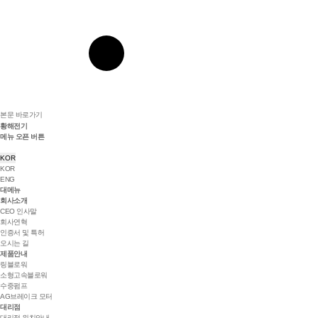
본문 바로가기
황해전기
메뉴 오픈 버튼
KOR
KOR
ENG
대메뉴
회사소개
CEO 인사말
회사연혁
인증서 및 특허
오시는 길
제품안내
링블로워
소형고속블로워
수중펌프
AG브레이크 모터
대리점
대리점 위치안내