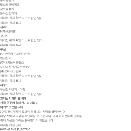
동아송풍기
탑스코영남펌프
삼화송풍기
동아산업기계
대리점 위치 확인
리스트 팝업 닫기
대리점 위치 표시
전라도
MPM(엠피엠)
강전사
대리점 위치 확인
리스트 팝업 닫기
대리점 위치 표시
부산
(주) 한국체인모터 (부산)
협신전기
(주)내외남부영업소
부산대한전기골든브로아
(주)오아시스펌프
대리점 위치 확인
리스트 팝업 닫기
대리점 위치 표시
제주도
부산전기엔지니어링
대리점 위치 확인
리스트 팝업 닫기
고객님의 편의를 위해
전국 곳곳
에 황해전기의 지점이
대기하고 있습니다.
30여개의 지점이 있으며 원하시는 지점을 클릭하시면
해당 지역 대리점을 확인하실 수 있습니다. 고객 여러분들의 만족을
위해 최선을 다하는 황해전기가 되겠습니다.
대리점 개설 안내
HWANGAHE ELECTRIC