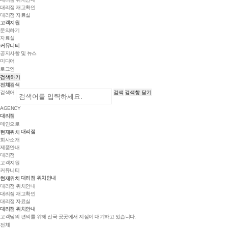
대리점 재고확인
대리점 자료실
고객지원
문의하기
자료실
커뮤니티
공지사항 및 뉴스
미디어
로그인
검색하기
전체검색
검색어
검색
검색창 닫기
AGENCY
대리점
메인으로
대리점
현재위치
회사소개
제품안내
대리점
고객지원
커뮤니티
대리점 위치안내
현재위치
대리점 위치안내
대리점 재고확인
대리점 자료실
대리점 위치안내
고객님의 편의를 위해 전국 곳곳에서 지점이 대기하고 있습니다.
전체