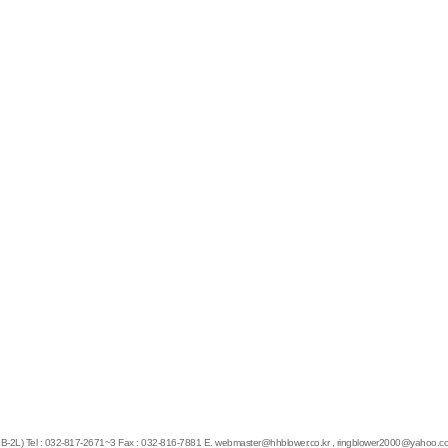
-2L)
Tel : 032-817-2671~3
Fax : 032-816-7881
E.
webmaster@hhblower.co.kr
,
ringblower2000@yahoo.c