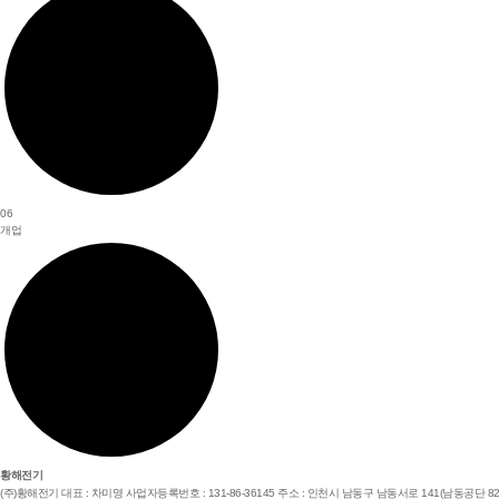
06
개업
황해전기
(주)황해전기
대표 : 차미영
사업자등록번호 : 131-86-36145
주소 : 인천시 남동구 남동서로 141(남동공단 82B