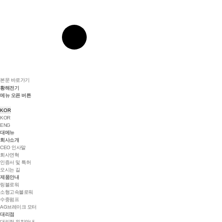
본문 바로가기
황해전기
메뉴 오픈 버튼
KOR
KOR
ENG
대메뉴
회사소개
CEO 인사말
회사연혁
인증서 및 특허
오시는 길
제품안내
링블로워
소형고속블로워
수중펌프
AG브레이크 모터
대리점
대리점 위치안내