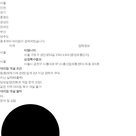
서울
인천
경기
충청도
경상도
전라도
부산
제주도
총
2
개의 대리점이 검색되었습니다.
지역
업체정보
바람나라
서울
서울 구로구 경인로53길 15라-1103 (중앙유통단지)
삼정특수펌프
서울
서울시 금천구 시흥대로 97 (시흥산업유통센터) 31동 101호
대리점 개설 조건
동종(유체기계 관련) 업계 2년 이상 경력자 우대
지난 실적(매출액)
담보설정(전화로 직접 문의 요망)
같은 지역 대리점 복수 개설 불가
대리점 개설 절차
01
문의 및 상담