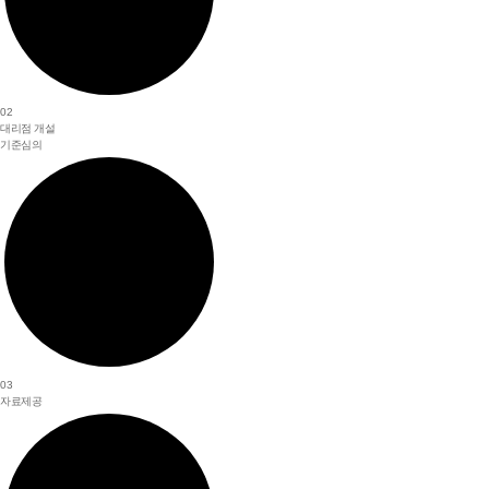
02
대리점 개설
기준심의
03
자료제공