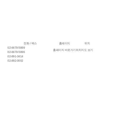
전화 / 팩스
홈페이지
위치
02-6679-5899
홈페이지 바로가기
위치지도 보기
02-6679-5896
02-891-3414
02-892-0002