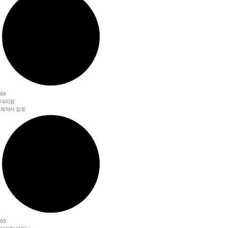
04
대리점
계약서 검토
05