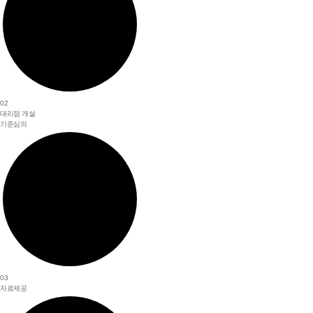
02
대리점 개설
기준심의
03
자료제공