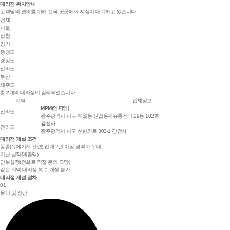
대리점 위치안내
고객님의 편의를 위해 전국 곳곳에서 지점이 대기하고 있습니다.
전체
서울
인천
경기
충청도
경상도
전라도
부산
제주도
총
2
개의 대리점이 검색되었습니다.
지역
업체정보
MPM(엠피엠)
전라도
광주광역시 서구 매월동 산업용재유통센터 29동 102호
강전사
전라도
광주광역시 서구 천변좌로 302-1 강전사
대리점 개설 조건
동종(유체기계 관련) 업계 2년 이상 경력자 우대
지난 실적(매출액)
담보설정(전화로 직접 문의 요망)
같은 지역 대리점 복수 개설 불가
대리점 개설 절차
01
문의 및 상담