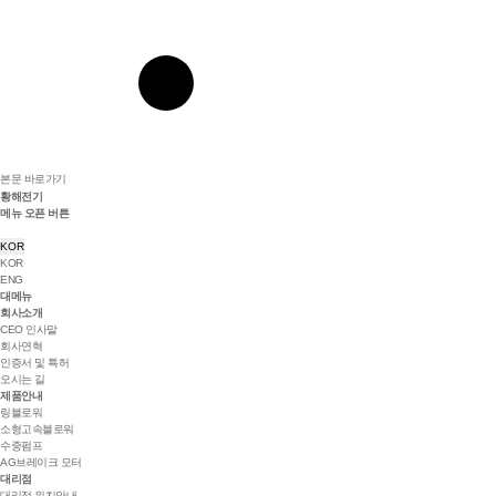
본문 바로가기
황해전기
메뉴 오픈 버튼
KOR
KOR
ENG
대메뉴
회사소개
CEO 인사말
회사연혁
인증서 및 특허
오시는 길
제품안내
링블로워
소형고속블로워
수중펌프
AG브레이크 모터
대리점
대리점 위치안내