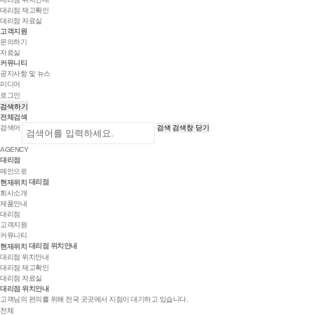
대리점 재고확인
대리점 자료실
고객지원
문의하기
자료실
커뮤니티
공지사항 및 뉴스
미디어
로그인
검색하기
전체검색
검색어
검색
검색창 닫기
AGENCY
대리점
메인으로
대리점
현재위치
회사소개
제품안내
대리점
고객지원
커뮤니티
대리점 위치안내
현재위치
대리점 위치안내
대리점 재고확인
대리점 자료실
대리점 위치안내
고객님의 편의를 위해 전국 곳곳에서 지점이 대기하고 있습니다.
전체