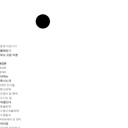
본문 바로가기
황해전기
메뉴 오픈 버튼
KOR
KOR
ENG
대메뉴
회사소개
CEO 인사말
회사연혁
인증서 및 특허
오시는 길
제품안내
링블로워
소형고속블로워
수중펌프
AG브레이크 모터
대리점
대리점 위치안내