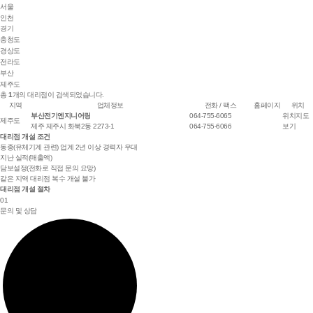
서울
인천
경기
충청도
경상도
전라도
부산
제주도
총
1
개의 대리점이 검색되었습니다.
지역
업체정보
전화 / 팩스
홈페이지
위치
부산전기엔지니어링
064-755-6065
위치지도
제주도
제주 제주시 화북2동 2273-1
064-755-6066
보기
대리점 개설 조건
동종(유체기계 관련) 업계 2년 이상 경력자 우대
지난 실적(매출액)
담보설정(전화로 직접 문의 요망)
같은 지역 대리점 복수 개설 불가
대리점 개설 절차
01
문의 및 상담