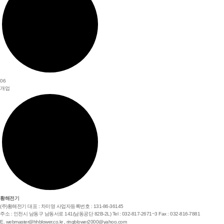
06
개업
황해전기
(주)황해전기
대표 : 차미영
사업자등록번호 : 131-86-36145
주소 : 인천시 남동구 남동서로 141(남동공단 82B-2L)
Tel : 032-817-2671~3
Fax : 032-816-7881
E.
webmaster@hhblower.co.kr
,
ringblower2000@yahoo.com