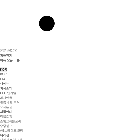
본문 바로가기
황해전기
메뉴 오픈 버튼
KOR
KOR
ENG
대메뉴
회사소개
CEO 인사말
회사연혁
인증서 및 특허
오시는 길
제품안내
링블로워
소형고속블로워
수중펌프
AG브레이크 모터
대리점
대리점 위치안내