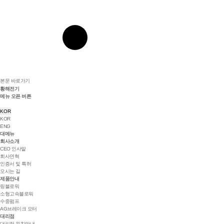
본문 바로가기
황해전기
메뉴 오픈 버튼
KOR
KOR
ENG
대메뉴
회사소개
CEO 인사말
회사연혁
인증서 및 특허
오시는 길
제품안내
링블로워
소형고속블로워
수중펌프
AG브레이크 모터
대리점
대리점 위치안내