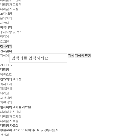
대리점 재고확인
대리점 자료실
고객지원
문의하기
자료실
커뮤니티
공지사항 및 뉴스
미디어
로그인
검색하기
전체검색
검색어
검색
검색창 닫기
AGENCY
대리점
메인으로
대리점
현재위치
회사소개
제품안내
대리점
고객지원
커뮤니티
대리점 자료실
현재위치
대리점 위치안내
대리점 재고확인
대리점 자료실
대리점 자료실
링블로워 HRB-100 데이터시트 및 성능곡선도
작성일