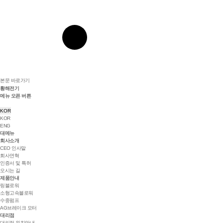
본문 바로가기
황해전기
메뉴 오픈 버튼
KOR
KOR
ENG
대메뉴
회사소개
CEO 인사말
회사연혁
인증서 및 특허
오시는 길
제품안내
링블로워
소형고속블로워
수중펌프
AG브레이크 모터
대리점
대리점 위치안내