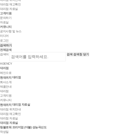
대리점 재고확인
대리점 자료실
고객지원
문의하기
자료실
커뮤니티
공지사항 및 뉴스
미디어
로그인
검색하기
전체검색
검색어
검색
검색창 닫기
AGENCY
대리점
메인으로
대리점
현재위치
회사소개
제품안내
대리점
고객지원
커뮤니티
대리점 자료실
현재위치
대리점 위치안내
대리점 재고확인
대리점 자료실
대리점 자료실
링블로워 프리미엄 (더블) 성능곡선도
작성일