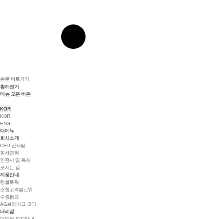
본문 바로가기
황해전기
메뉴 오픈 버튼
KOR
KOR
ENG
대메뉴
회사소개
CEO 인사말
회사연혁
인증서 및 특허
오시는 길
제품안내
링블로워
소형고속블로워
수중펌프
AG브레이크 모터
대리점
대리점 위치안내