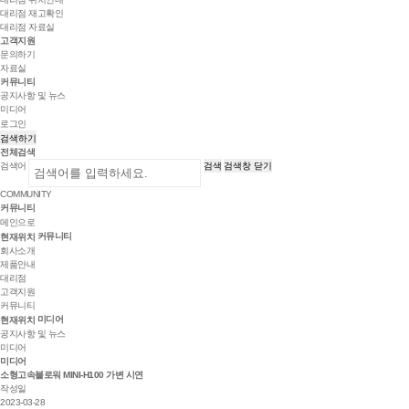
대리점 재고확인
대리점 자료실
고객지원
문의하기
자료실
커뮤니티
공지사항 및 뉴스
미디어
로그인
검색하기
전체검색
검색어
검색
검색창 닫기
COMMUNITY
커뮤니티
메인으로
커뮤니티
현재위치
회사소개
제품안내
대리점
고객지원
커뮤니티
미디어
현재위치
공지사항 및 뉴스
미디어
미디어
소형고속블로워 MINI-H100 가변 시연
작성일
2023-03-28