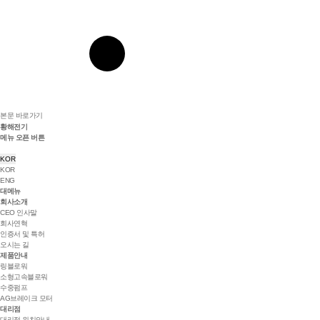
본문 바로가기
황해전기
메뉴 오픈 버튼
KOR
KOR
ENG
대메뉴
회사소개
CEO 인사말
회사연혁
인증서 및 특허
오시는 길
제품안내
링블로워
소형고속블로워
수중펌프
AG브레이크 모터
대리점
대리점 위치안내