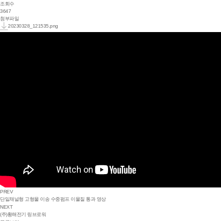
조회수
3647
첨부파일
20230328_121535.png
PREV
단일채널형 고형물 이송 수중펌프 이물질 통과 영상
NEXT
(주)황해전기 링브로워