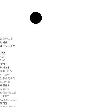
본문 바로가기
황해전기
메뉴 오픈 버튼
KOR
KOR
ENG
대메뉴
회사소개
CEO 인사말
회사연혁
인증서 및 특허
오시는 길
제품안내
링블로워
소형고속블로워
수중펌프
AG브레이크 모터
대리점
대리점 위치안내