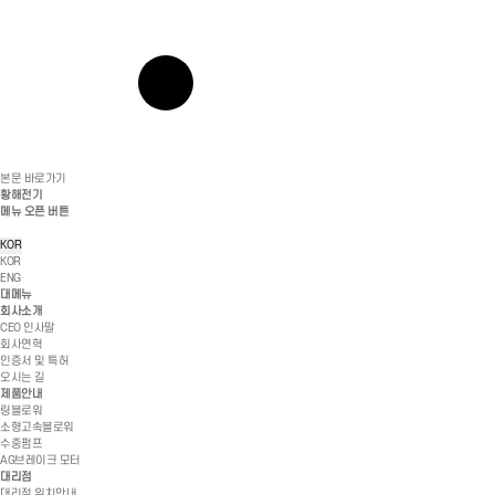
본문 바로가기
황해전기
메뉴 오픈 버튼
KOR
KOR
ENG
대메뉴
회사소개
CEO 인사말
회사연혁
인증서 및 특허
오시는 길
제품안내
링블로워
소형고속블로워
수중펌프
AG브레이크 모터
대리점
대리점 위치안내