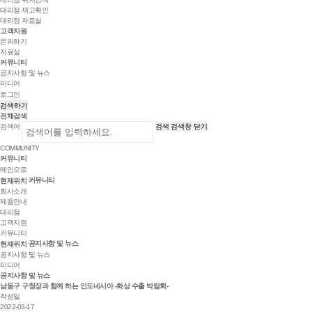
대리점 재고확인
대리점 자료실
고객지원
문의하기
자료실
커뮤니티
공지사항 및 뉴스
미디어
로그인
검색하기
전체검색
검색어
검색
검색창 닫기
COMMUNITY
커뮤니티
메인으로
커뮤니티
현재위치
회사소개
제품안내
대리점
고객지원
커뮤니티
공지사항 및 뉴스
현재위치
공지사항 및 뉴스
미디어
공지사항 및 뉴스
남동구 구청장과 함께 하는 인도네시아 -화상 수출 박람회-
작성일
2022-03-17