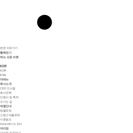
본문 바로가기
황해전기
메뉴 오픈 버튼
KOR
KOR
ENG
대메뉴
회사소개
CEO 인사말
회사연혁
인증서 및 특허
오시는 길
제품안내
링블로워
소형고속블로워
수중펌프
AG브레이크 모터
대리점
대리점 위치안내