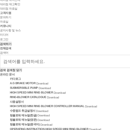
대리점 재고확인
대리점 자료실
고객지원
문의하기
자료실
커뮤니티
공지사항 및 뉴스
미디어
로그인
검색하기
전체검색
검색어
검색
검색창 닫기
온라인 문서
카다로그
A.G BRAKE MOTOR
Download
SUBMERSIBLE PUMP
Download
HIGH SPEED MINI RING BLOWER
Download
RING-BLOWER CATALOGUE
Download
사용설명서
HIGH SPEED MINI RING BLOWER CONTROLLER MANUAL
Download
수중펌프 취급설명서
Download
링블로워 메뉴얼(한글)
Download
링블로워 메뉴얼(영문)
Download
링블로워 메뉴얼(중국어)
Download
OPERATING INSTRUCTION HIGH SPEED MINI RING BLOWER
Download