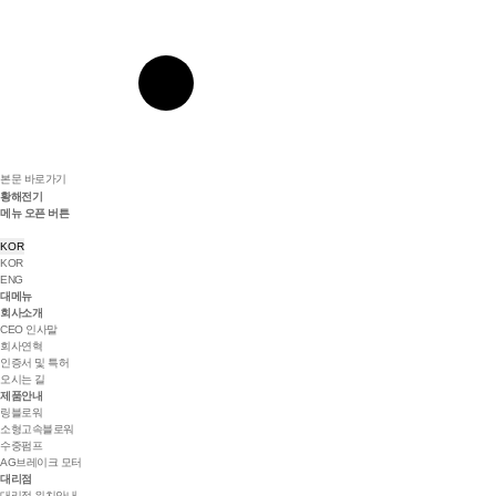
본문 바로가기
황해전기
메뉴 오픈 버튼
KOR
KOR
ENG
대메뉴
회사소개
CEO 인사말
회사연혁
인증서 및 특허
오시는 길
제품안내
링블로워
소형고속블로워
수중펌프
AG브레이크 모터
대리점
대리점 위치안내