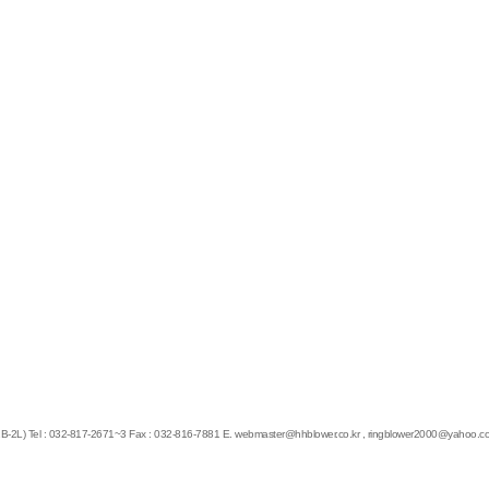
-2L)
Tel : 032-817-2671~3
Fax : 032-816-7881
E.
webmaster@hhblower.co.kr
,
ringblower2000@yahoo.c