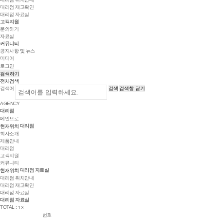
대리점 재고확인
대리점 자료실
고객지원
문의하기
자료실
커뮤니티
공지사항 및 뉴스
미디어
로그인
검색하기
전체검색
검색어
검색
검색창 닫기
AGENCY
대리점
메인으로
대리점
현재위치
회사소개
제품안내
대리점
고객지원
커뮤니티
대리점 자료실
현재위치
대리점 위치안내
대리점 재고확인
대리점 자료실
대리점 자료실
TOTAL :
13
번호