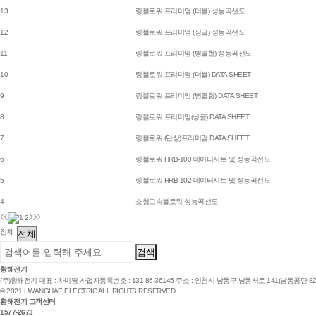
13
링블로워 프리미엄 (더블) 성능곡선도
12
링블로워 프리미엄 (싱글) 성능곡선도
11
링블로워 프리미엄 (병렬형) 성능곡선도
10
링블로워 프리미엄 (더블) DATA SHEET
9
링블로워 프리미엄 (병렬형) DATA SHEET
8
링블로워 프리미엄(싱글) DATA SHEET
7
링블로워 (단상)프리미엄 DATA SHEET
6
링블로워 HRB-100 데이터시트 및 성능곡선도
5
링블로워 HRB-102 데이터시트 및 성능곡선도
4
소형고속블로워 성능곡선도
1
2
전체
황해전기
(주)황해전기
대표 : 차미영
사업자등록번호 : 131-86-36145
주소 : 인천시 남동구 남동서로 141(남동공단 82B
© 2021 HWANGHAE ELECTRIC ALL RIGHTS RESERVED.
황해전기 고객센터
1577-2673