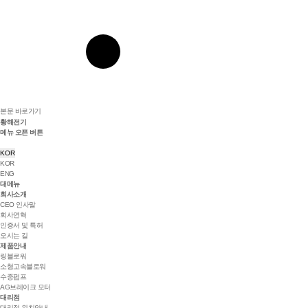
본문 바로가기
황해전기
메뉴 오픈 버튼
KOR
KOR
ENG
대메뉴
회사소개
CEO 인사말
회사연혁
인증서 및 특허
오시는 길
제품안내
링블로워
소형고속블로워
수중펌프
AG브레이크 모터
대리점
대리점 위치안내