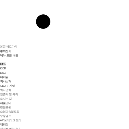
본문 바로가기
황해전기
메뉴 오픈 버튼
KOR
KOR
ENG
대메뉴
회사소개
CEO 인사말
회사연혁
인증서 및 특허
오시는 길
제품안내
링블로워
소형고속블로워
수중펌프
AG브레이크 모터
대리점
대리점 위치안내