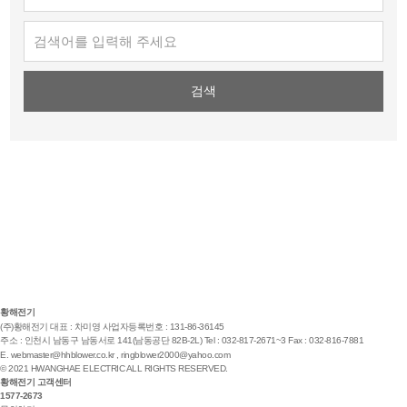
황해전기
(주)황해전기
대표 : 차미영
사업자등록번호 : 131-86-36145
주소 : 인천시 남동구 남동서로 141(남동공단 82B-2L)
Tel : 032-817-2671~3
Fax : 032-816-7881
E.
webmaster@hhblower.co.kr
,
ringblower2000@yahoo.com
© 2021 HWANGHAE ELECTRIC ALL RIGHTS RESERVED.
황해전기 고객센터
1577-2673