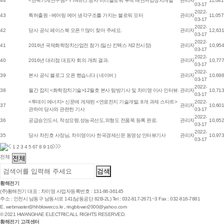
44
<한국기계연구원> YTN뉴스:당사 미니블로워 부착 매연저감장치개발
관리자
11,041
03-17
2022-
43
특허출원 - 베어링 에어 냉각구조를 가지는 블로워 모터
관리자
11,057
03-17
2022-
42
당사 공식 페이스북 오픈 !! 많이 찾아 주세요.
관리자
12,631
03-17
2022-
41
2016년 국제화학장치산업전 참가 (일산 킨텍스 제2전시장)
관리자
10,954
03-17
2022-
40
2016년 대리점 대표자 회의 개최 결과.
관리자
10,777
03-17
2022-
39
본사 공식 블로그 오픈 했습니다 ( 네이버 )
관리자
10,698
03-17
2022-
38
월간 잡지 <화학장치기술>12월호 본사 탐방기사 및 차미영 이사 인터뷰.
관리자
10,713
03-17
<투데이 에너지> 신문에 게재된 <연료전지 기술개발, 8개 과제 스타트>
2022-
37
관리자
10,601
관하여 당사와 관련한 기사
03-17
2022-
36
공급승인도서, 작성요령,성능곡선도,외형도 전품목 등록 완료.
관리자
10,652
03-17
2022-
35
당사 차진호 사장님, 차미영이사 한국경제신문 동영상 인터뷰기사
관리자
10,973
03-17
1
2
3
4
5
6
7
8
9
10
전체
황해전기
(주)황해전기
대표 : 차미영
사업자등록번호 : 131-86-36145
주소 : 인천시 남동구 남동서로 141(남동공단 82B-2L)
Tel : 032-817-2671~3
Fax : 032-816-7881
E.
webmaster@hhblower.co.kr
,
ringblower2000@yahoo.com
© 2021 HWANGHAE ELECTRIC ALL RIGHTS RESERVED.
황해전기 고객센터