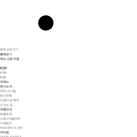
본문 바로가기
황해전기
메뉴 오픈 버튼
KOR
KOR
ENG
대메뉴
회사소개
CEO 인사말
회사연혁
인증서 및 특허
오시는 길
제품안내
링블로워
소형고속블로워
수중펌프
AG브레이크 모터
대리점
대리점 위치안내