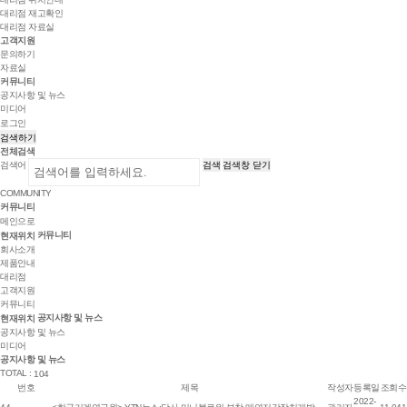
대리점 재고확인
대리점 자료실
고객지원
문의하기
자료실
커뮤니티
공지사항 및 뉴스
미디어
로그인
검색하기
전체검색
검색어
검색
검색창 닫기
COMMUNITY
커뮤니티
메인으로
커뮤니티
현재위치
회사소개
제품안내
대리점
고객지원
커뮤니티
공지사항 및 뉴스
현재위치
공지사항 및 뉴스
미디어
공지사항 및 뉴스
TOTAL :
104
번호
제목
작성자
등록일
조회수
2022-