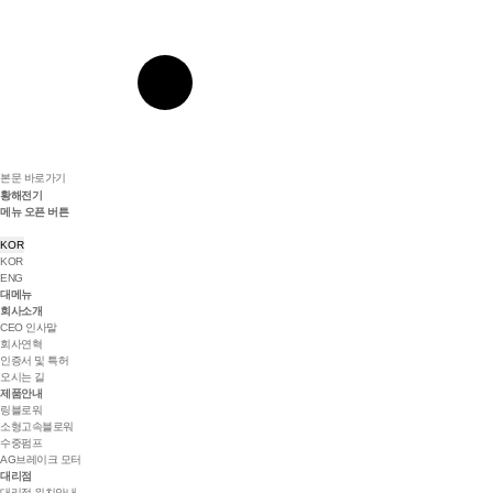
본문 바로가기
황해전기
메뉴 오픈 버튼
KOR
KOR
ENG
대메뉴
회사소개
CEO 인사말
회사연혁
인증서 및 특허
오시는 길
제품안내
링블로워
소형고속블로워
수중펌프
AG브레이크 모터
대리점
대리점 위치안내