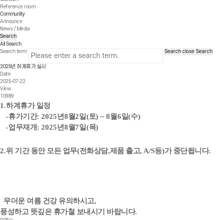
Reference room
Community
Announce
News / Media
Search
All Search
Search term
Search
close Search
2025년 하계휴가 실시
Date
2025-07-22
View
10989
1.
하계휴가 일정
-
휴가기간
: 2025
년
8
월
2
일
(
토
) ~ 8
월
6
일
(
수
)
-
업무재개
: 2025
년
8
월
7
일
(
목
)
2.
위 기간 동안 모든 업무
(
전화상담
,
제품 출고
, A/S
등
)
가 중단됩니다
.
무더운 여름 건강 유의하시고
,
풍성하고 뜻깊은 휴가철 보내시기 바랍니다
.