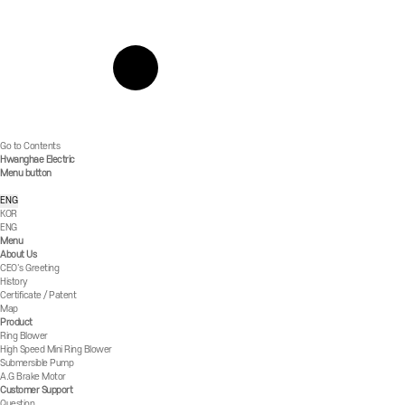
Go to Contents
Hwanghae Electric
Menu button
ENG
KOR
ENG
Menu
About Us
CEO's Greeting
History
Certificate / Patent
Map
Product
Ring Blower
High Speed Mini Ring Blower
Submersible Pump
A.G Brake Motor
Customer Support
Question