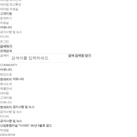
대리점 재고확인
대리점 자료실
고객지원
문의하기
자료실
커뮤니티
공지사항 및 뉴스
미디어
로그인
검색하기
전체검색
검색어
검색
검색창 닫기
COMMUNITY
커뮤니티
메인으로
커뮤니티
현재위치
회사소개
제품안내
대리점
고객지원
커뮤니티
공지사항 및 뉴스
현재위치
공지사항 및 뉴스
미디어
공지사항 및 뉴스
산업종합저널 "다아라" 26년 5월호 광고
작성일
2026-05-08