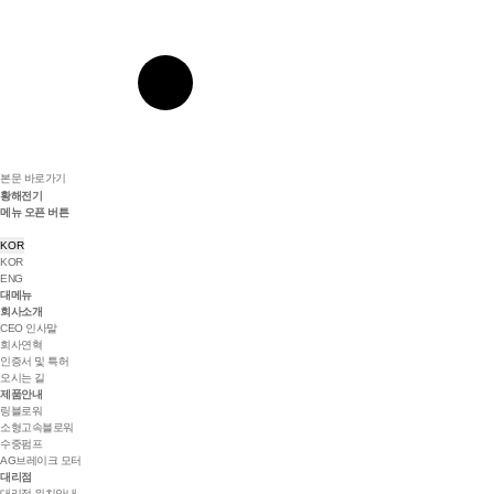
본문 바로가기
황해전기
메뉴 오픈 버튼
KOR
KOR
ENG
대메뉴
회사소개
CEO 인사말
회사연혁
인증서 및 특허
오시는 길
제품안내
링블로워
소형고속블로워
수중펌프
AG브레이크 모터
대리점
대리점 위치안내