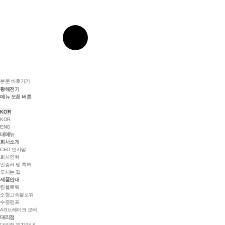
본문 바로가기
황해전기
메뉴 오픈 버튼
KOR
KOR
ENG
대메뉴
회사소개
CEO 인사말
회사연혁
인증서 및 특허
오시는 길
제품안내
링블로워
소형고속블로워
수중펌프
AG브레이크 모터
대리점
대리점 위치안내