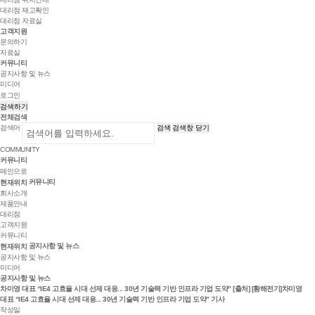
대리점 재고확인
대리점 자료실
고객지원
문의하기
자료실
커뮤니티
공지사항 및 뉴스
미디어
로그인
검색하기
전체검색
검색어
검색
검색창 닫기
COMMUNITY
커뮤니티
메인으로
커뮤니티
현재위치
회사소개
제품안내
대리점
고객지원
커뮤니티
공지사항 및 뉴스
현재위치
공지사항 및 뉴스
미디어
공지사항 및 뉴스
차미영 대표 “IE4 고효율 시대 선제 대응... 30년 기술력 기반 인프라 기업 도약” [출처] [황해전기]차미영
대표 “IE4 고효율 시대 선제 대응... 30년 기술력 기반 인프라 기업 도약” 기사
작성일