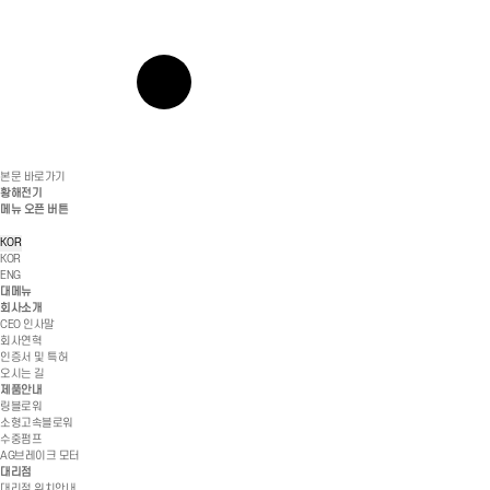
본문 바로가기
황해전기
메뉴 오픈 버튼
KOR
KOR
ENG
대메뉴
회사소개
CEO 인사말
회사연혁
인증서 및 특허
오시는 길
제품안내
링블로워
소형고속블로워
수중펌프
AG브레이크 모터
대리점
대리점 위치안내