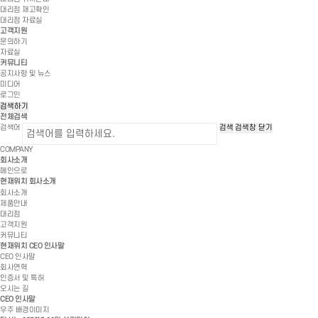
대리점 재고확인
대리점 자료실
고객지원
문의하기
자료실
커뮤니티
공지사항 및 뉴스
미디어
로그인
검색하기
전체검색
검색어
검색
검색창 닫기
COMPANY
회사소개
메인으로
현재위치
회사소개
회사소개
제품안내
대리점
고객지원
커뮤니티
현재위치
CEO 인사말
CEO 인사말
회사연혁
인증서 및 특허
오시는 길
CEO 인사말
우주 배경이미지