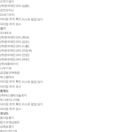
신진기공사
(주)한국체인모터 (남동)
경진모터스
21세기모타
대리점 위치 확인
리스트 팝업 닫기
대리점 위치 표시
경기
모터테크
(주)한국체인모터 (화성)
(주)한국체인모터 (김포)
(주)한국체인모터 (시흥)
(주)한국체인모터 (의정부)
(주)한국체인모터 (안양)
(주)한국체인모터 (부천)
(주)세종씨아이
나우기계
금강펌프백화점
에스엠테크
대리점 위치 확인
리스트 팝업 닫기
대리점 위치 표시
충청도
(주)에스엠테크놀로지
하나엔지니어링
대리점 위치 확인
리스트 팝업 닫기
대리점 위치 표시
경상도
동아송풍기
탑스코영남펌프
삼화송풍기
동아산업기계