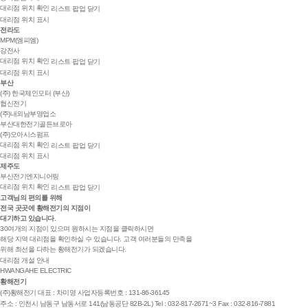
대리점 위치 확인
리스트 팝업 닫기
대리점 위치 표시
전라도
MPM(엠피엠)
강전사
대리점 위치 확인
리스트 팝업 닫기
대리점 위치 표시
부산
(주) 한국체인모터 (부산)
협신전기
(주)내외남부영업소
부산대한전기골든브로아
(주)오아시스펌프
대리점 위치 확인
리스트 팝업 닫기
대리점 위치 표시
제주도
부산전기엔지니어링
대리점 위치 확인
리스트 팝업 닫기
고객님의 편의를 위해
전국 곳곳
에 황해전기의 지점이
대기하고 있습니다.
30여개의 지점이 있으며 원하시는 지점을 클릭하시면
해당 지역 대리점을 확인하실 수 있습니다. 고객 여러분들의 만족을
위해 최선을 다하는 황해전기가 되겠습니다.
대리점 개설 안내
HWANGAHE ELECTRIC
황해전기
(주)황해전기
대표 : 차미영
사업자등록번호 : 131-86-36145
주소 : 인천시 남동구 남동서로 141(남동공단 82B-2L)
Tel : 032-817-2671~3
Fax : 032-816-7881