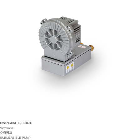
HWANGHAE ELECTRIC
View more
수중펌프
SUBMERSIBLE PUMP