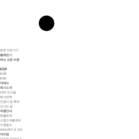
본문 바로가기
황해전기
메뉴 오픈 버튼
KOR
KOR
ENG
대메뉴
회사소개
CEO 인사말
회사연혁
인증서 및 특허
오시는 길
제품안내
링블로워
소형고속블로워
수중펌프
AG브레이크 모터
대리점
대리점 위치안내