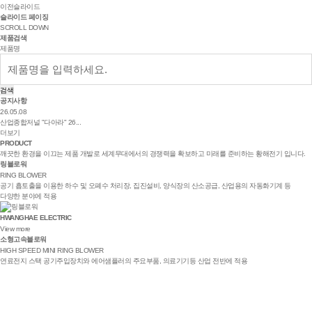
이전슬라이드
슬라이드 페이징
SCROLL DOWN
제품검색
제품명
검색
공지사항
26.05.08
산업종합저널 "다아라" 26...
더보기
PRODUCT
깨끗한 환경을 이끄는 제품 개발로 세계무대에서의 경쟁력을 확보하고 미래를 준비하는 황해전기 입니다.
링블로워
RING BLOWER
공기 흡토출을 이용한 하수 및 오폐수 처리장, 집진설비, 양식장의 산소공급, 산업용의 자동화기계 등
다양한 분야에 적용
HWANGHAE ELECTRIC
View more
소형고속블로워
HIGH SPEED MINI RING BLOWER
연료전지 스택 공기주입장치와 에어샘플러의 주요부품, 의료기기등 산업 전반에 적용