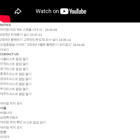
NOTICE
차미영 대표 “IE4 고효율 시대 선...
26.05.08
2025년 하계휴가 실시
25.07.22
2024년 황해전기 고객만도족 (CS) 조사 실시
24.06.14
산업종합널 다아라 " 2024년 4월호 황해전기 표지광고"
24.04.04
더보기
CONTACT US
서울
리스트 팝업 열기
인천
리스트 팝업 열기
경기
리스트 팝업 열기
충청도
리스트 팝업 열기
경상도
리스트 팝업 열기
전라도
리스트 팝업 열기
부산
리스트 팝업 열기
제주도
리스트 팝업 열기
대리점 위치 표시
서울
바람나라
삼정특수펌프
대리점 위치 확인
리스트 팝업 닫기
대리점 위치 표시
인천
모타21