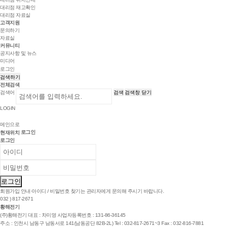
대리점 재고확인
대리점 자료실
고객지원
문의하기
자료실
커뮤니티
공지사항 및 뉴스
미디어
로그인
검색하기
전체검색
검색어
검색
검색창 닫기
LOGIN
메인으로
로그인
현재위치
로그인
회원가입 안내·아이디 / 비밀번호 찾기는 관리자에게 문의해 주시기 바랍니다.
032 ) 817-2671
황해전기
(주)황해전기
대표 : 차미영
사업자등록번호 : 131-86-36145
주소 : 인천시 남동구 남동서로 141(남동공단 82B-2L)
Tel : 032-817-2671~3
Fax : 032-816-7881