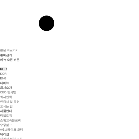
본문 바로가기
황해전기
메뉴 오픈 버튼
KOR
KOR
ENG
대메뉴
회사소개
CEO 인사말
회사연혁
인증서 및 특허
오시는 길
제품안내
링블로워
소형고속블로워
수중펌프
AG브레이크 모터
대리점
대리점 위치안내