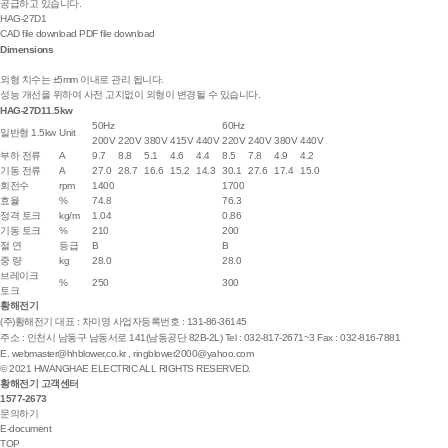
공급하고 있습니다.
HAG-27D1
CAD file download
PDF file download
Dimensions
외형 치수는 ±5mm 이내로 관리 됩니다.
성능 개선을 위하여 사전 고지없이 외형이 변경될 수 있습니다.
HAG-27D1
1.5kw
50Hz
60Hz
일반형 1.5kw
Unit
200V
220V
380V
415V
440V
220V
240V
380V
440V
부하 전류
A
9.7
8.8
5.1
4.6
4.4
8.5
7.8
4.9
4.2
기동 전류
A
27.0
28.7
16.6
15.2
14.3
30.1
27.6
17.4
15.0
회전수
rpm
1400
1700
효율
%
74.8
76.3
정격 토크
kg/m
1.04
0.86
기동 토크
%
210
200
절 연
등급
B
B
중 량
kg
28.0
28.0
브레이크
%
250
300
토크
황해전기
(주)황해전기
대표 : 차미영
사업자등록번호 : 131-86-36145
주소 : 인천시 남동구 남동서로 141(남동공단 82B-2L)
Tel : 032-817-2671~3
Fax : 032-816-7881
E.
webmaster@hhblower.co.kr
,
ringblower2000@yahoo.com
© 2021 HWANGHAE ELECTRIC ALL RIGHTS RESERVED.
황해전기 고객센터
1577-2673
문의하기
E-document
TOP