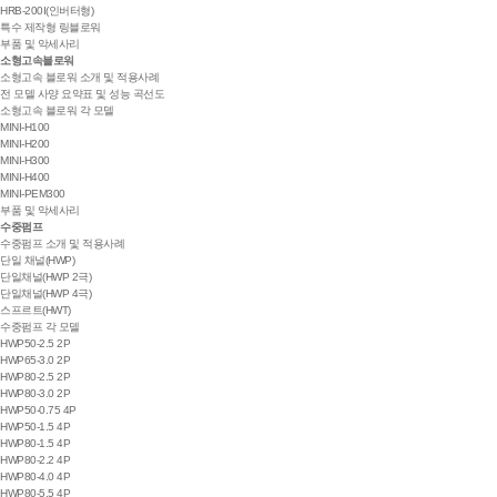
HRB-200I(인버터형)
특수 제작형 링블로워
부품 및 악세사리
소형고속블로워
소형고속 블로워 소개 및 적용사례
전 모델 사양 요약표 및 성능 곡선도
소형고속 블로워 각 모델
MINI-H100
MINI-H200
MINI-H300
MINI-H400
MINI-PEM300
부품 및 악세사리
수중펌프
수중펌프 소개 및 적용사례
단일 채널(HWP)
단일채널(HWP 2극)
단일채널(HWP 4극)
스프르트(HWT)
수중펌프 각 모델
HWP50-2.5 2P
HWP65-3.0 2P
HWP80-2.5 2P
HWP80-3.0 2P
HWP50-0.75 4P
HWP50-1.5 4P
HWP80-1.5 4P
HWP80-2.2 4P
HWP80-4.0 4P
HWP80-5.5 4P