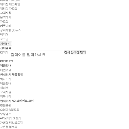
대리점 재고확인
대리점 자료실
고객지원
문의하기
자료실
커뮤니티
공지사항 및 뉴스
미디어
로그인
검색하기
전체검색
검색어
검색
검색창 닫기
PRODUCT
제품안내
메인으로
제품안내
현재위치
회사소개
제품안내
대리점
고객지원
커뮤니티
AG 브레이크 모터
현재위치
링블로워
소형고속블로워
수중펌프
AG브레이크 모터
가변형 터보블로워
고온형 블로워