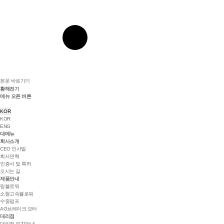
본문 바로가기
황해전기
메뉴 오픈 버튼
KOR
KOR
ENG
대메뉴
회사소개
CEO 인사말
회사연혁
인증서 및 특허
오시는 길
제품안내
링블로워
소형고속블로워
수중펌프
AG브레이크 모터
대리점
대리점 위치안내