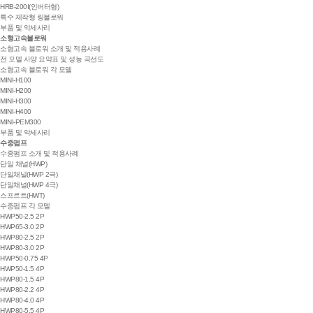
HRB-200I(인버터형)
특수 제작형 링블로워
부품 및 악세사리
소형고속블로워
소형고속 블로워 소개 및 적용사례
전 모델 사양 요약표 및 성능 곡선도
소형고속 블로워 각 모델
MINI-H100
MINI-H200
MINI-H300
MINI-H400
MINI-PEM300
부품 및 악세사리
수중펌프
수중펌프 소개 및 적용사례
단일 채널(HWP)
단일채널(HWP 2극)
단일채널(HWP 4극)
스프르트(HWT)
수중펌프 각 모델
HWP50-2.5 2P
HWP65-3.0 2P
HWP80-2.5 2P
HWP80-3.0 2P
HWP50-0.75 4P
HWP50-1.5 4P
HWP80-1.5 4P
HWP80-2.2 4P
HWP80-4.0 4P
HWP80-5.5 4P