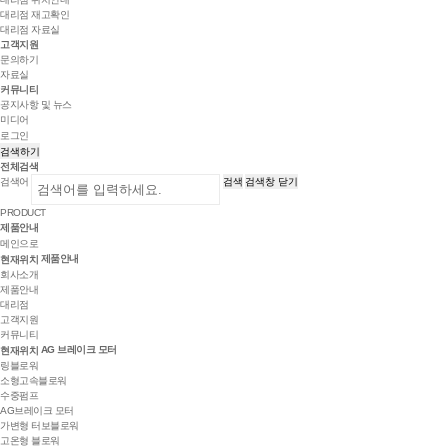
대리점 재고확인
대리점 자료실
고객지원
문의하기
자료실
커뮤니티
공지사항 및 뉴스
미디어
로그인
검색하기
전체검색
검색어
검색
검색창 닫기
PRODUCT
제품안내
메인으로
제품안내
현재위치
회사소개
제품안내
대리점
고객지원
커뮤니티
AG 브레이크 모터
현재위치
링블로워
소형고속블로워
수중펌프
AG브레이크 모터
가변형 터보블로워
고온형 블로워