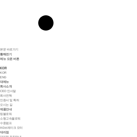
본문 바로가기
황해전기
메뉴 오픈 버튼
KOR
KOR
ENG
대메뉴
회사소개
CEO 인사말
회사연혁
인증서 및 특허
오시는 길
제품안내
링블로워
소형고속블로워
수중펌프
AG브레이크 모터
대리점
대리점 위치안내