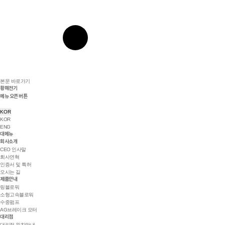
본문 바로가기
황해전기
메뉴 오픈 버튼
KOR
KOR
ENG
대메뉴
회사소개
CEO 인사말
회사연혁
인증서 및 특허
오시는 길
제품안내
링블로워
소형고속블로워
수중펌프
AG브레이크 모터
대리점
대리점 위치안내