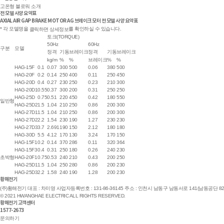
고온형 블로워 소개
전 모델 사양 요약표
AXIAL AIR GAP BRAKE MOTOR
AG 브레이크 모터 전 모델 사양 요약표
* 각 모델명을
를 확인하실 수 있습니다.
클릭하면 상세정보
토크(TORQUE)
50Hz
60Hz
구분
모델
정격
기동
브레이크
정격
기동
브레이크
kg/m
%
%
브레이크
%
%
HAG-15F
0.1
0.07
300
500
0.06
380
500
HAG-20F
0.2
0.14
250
400
0.11
250
450
HAG-20D
0.4
0.27
230
250
0.23
210
300
HAG-20D1
0.55
0.37
300
200
0.31
250
250
HAG-25D
0.75
0.51
220
450
0.42
180
550
일반형
HAG-25D2
1.5
1.04
210
250
0.86
200
300
HAG-27D1
1.5
1.04
210
250
0.86
200
300
HAG-27D2
2.2
1.54
230
190
1.27
230
230
HAG-27D3
3.7
2.691
190
150
2.12
180
180
HAG-30D
5.5
4.12
170
130
3.24
170
150
HAG-15F1
0.2
0.14
370
286
0.11
320
364
HAG-15F3
0.4
0.31
250
180
0.26
240
230
초박형
HAG-20F1
0.75
0.53
240
210
0.43
200
250
HAG-25D1
1.5
1.04
250
280
0.86
200
230
HAG-25D3
2.2
1.58
240
190
1.28
200
230
황해전기
(주)황해전기
대표 : 차미영
사업자등록번호 : 131-86-36145
주소 : 인천시 남동구 남동서로 141(남동공단 82B
© 2021 HWANGHAE ELECTRIC ALL RIGHTS RESERVED.
황해전기 고객센터
1577-2673
문의하기