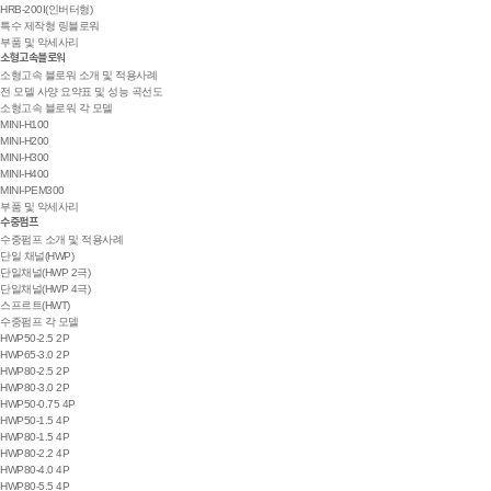
HRB-200I(인버터형)
특수 제작형 링블로워
부품 및 악세사리
소형고속블로워
소형고속 블로워 소개 및 적용사례
전 모델 사양 요약표 및 성능 곡선도
소형고속 블로워 각 모델
MINI-H100
MINI-H200
MINI-H300
MINI-H400
MINI-PEM300
부품 및 악세사리
수중펌프
수중펌프 소개 및 적용사례
단일 채널(HWP)
단일채널(HWP 2극)
단일채널(HWP 4극)
스프르트(HWT)
수중펌프 각 모델
HWP50-2.5 2P
HWP65-3.0 2P
HWP80-2.5 2P
HWP80-3.0 2P
HWP50-0.75 4P
HWP50-1.5 4P
HWP80-1.5 4P
HWP80-2.2 4P
HWP80-4.0 4P
HWP80-5.5 4P