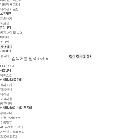
대리점 재고확인
대리점 자료실
고객지원
문의하기
자료실
커뮤니티
공지사항 및 뉴스
미디어
로그인
검색하기
전체검색
검색어
검색
검색창 닫기
PRODUCT
제품안내
메인으로
현재위치
제품안내
회사소개
제품안내
대리점
고객지원
커뮤니티
현재위치
AG 브레이크 모터
링블로워
소형고속블로워
수중펌프
AG브레이크 모터
가변형 터보블로워
고온형 블로워