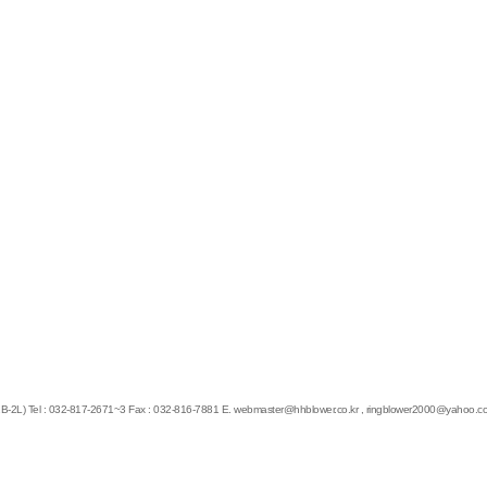
-2L)
Tel : 032-817-2671~3
Fax : 032-816-7881
E.
webmaster@hhblower.co.kr
,
ringblower2000@yahoo.c