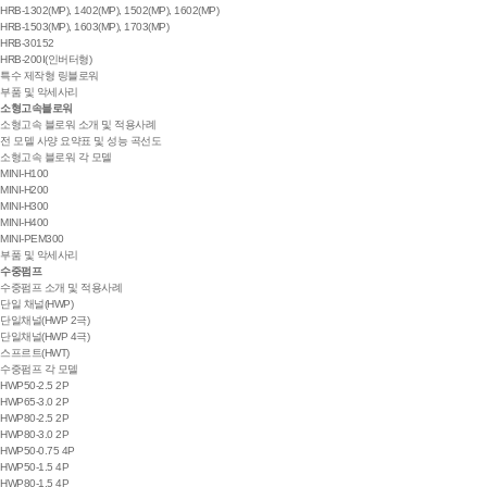
HRB-1302(MP), 1402(MP), 1502(MP), 1602(MP)
HRB-1503(MP), 1603(MP), 1703(MP)
HRB-30152
HRB-200I(인버터형)
특수 제작형 링블로워
부품 및 악세사리
소형고속블로워
소형고속 블로워 소개 및 적용사례
전 모델 사양 요약표 및 성능 곡선도
소형고속 블로워 각 모델
MINI-H100
MINI-H200
MINI-H300
MINI-H400
MINI-PEM300
부품 및 악세사리
수중펌프
수중펌프 소개 및 적용사례
단일 채널(HWP)
단일채널(HWP 2극)
단일채널(HWP 4극)
스프르트(HWT)
수중펌프 각 모델
HWP50-2.5 2P
HWP65-3.0 2P
HWP80-2.5 2P
HWP80-3.0 2P
HWP50-0.75 4P
HWP50-1.5 4P
HWP80-1.5 4P