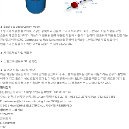
▲ Brushless Direct Current Motor
소형고속 재생형 블로워의 구성은 공력부와 전동부 그리고 제어부로 크게 구분되며 소음 저감을 위한
소음기가 별도 탈 부착이 가능하며 블로워 몸체 부분만의 단독 사용이 가능하다. 블로워에 적용된 임펠러는
전산유체역학 (CFD, Computational Fluid Dynamics) 을 통하여 최적화된 사이드채널 타입 모델이며
입출구의 손실을 최소화한 고효율 제품으로 설계 제작되었다.
▲ 사이드채널 타입 임펠러
▲ 소형고속 블로워 3차원 형상
▲ 탈부착 소음기 3차원 형상
최근 가정용 연료전지의 스택에 공기를 공급하거나 수소를 재순환하는 장치로 적용하려는 연구가 활발히
이루어 지고 있으며 산소호흡기 등과 같이 제한된 공간에서의 흡입과 토출을 적용한 각종 의료용 기기 및
산업용 이송장치 등으로 사용되는 등 소형고속 블로워의 그 적용범위는 다양하다 할 수 있다.
황해전기
(주)황해전기
대표 : 차미영
사업자등록번호 : 131-86-36145
주소 : 인천시 남동구 남동서로 141(남동공단 82B-2L)
Tel : 032-817-2671~3
Fax : 032-816-7881
E.
webmaster@hhblower.co.kr
,
ringblower2000@yahoo.com
© 2021 HWANGHAE ELECTRIC ALL RIGHTS RESERVED.
황해전기 고객센터
1577-2673
문의하기
E-document
TOP