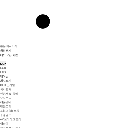
본문 바로가기
황해전기
메뉴 오픈 버튼
KOR
KOR
ENG
대메뉴
회사소개
CEO 인사말
회사연혁
인증서 및 특허
오시는 길
제품안내
링블로워
소형고속블로워
수중펌프
AG브레이크 모터
대리점
대리점 위치안내