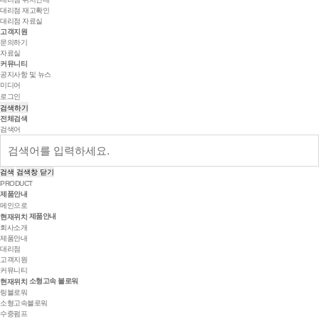
대리점 재고확인
대리점 자료실
고객지원
문의하기
자료실
커뮤니티
공지사항 및 뉴스
미디어
로그인
검색하기
전체검색
검색어
검색
검색창 닫기
PRODUCT
제품안내
메인으로
제품안내
현재위치
회사소개
제품안내
대리점
고객지원
커뮤니티
소형고속 블로워
현재위치
링블로워
소형고속블로워
수중펌프