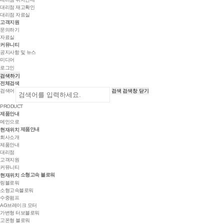
대리점 재고확인
대리점 자료실
고객지원
문의하기
자료실
커뮤니티
공지사항 및 뉴스
미디어
로그인
검색하기
전체검색
검색어
검색
검색창 닫기
PRODUCT
제품안내
메인으로
제품안내
현재위치
회사소개
제품안내
대리점
고객지원
커뮤니티
소형고속 블로워
현재위치
링블로워
소형고속블로워
수중펌프
AG브레이크 모터
가변형 터보블로워
고온형 블로워