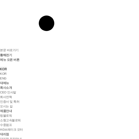
본문 바로가기
황해전기
메뉴 오픈 버튼
KOR
KOR
ENG
대메뉴
회사소개
CEO 인사말
회사연혁
인증서 및 특허
오시는 길
제품안내
링블로워
소형고속블로워
수중펌프
AG브레이크 모터
대리점
대리점 위치안내