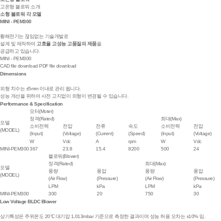
고온형 블로워 소개
소형 블로워 각 모델
MINI - PEM300
황해전기는 끊임없는 기술개발로
설계 및 제작하여
고효율 고성능 고품질의 제품
을
공급하고 있습니다.
MINI - PEM300
CAD file download
PDF file download
Dimensions
외형 치수는 ±5mm 이내로 관리 됩니다.
성능 개선을 위하여 사전 고지없이 외형이 변경될 수 있습니다.
Performance & Specification
모터(Moter)
정격(Rated)
최대(Max)
모델
소비전력
전압
전류
속도
소비전력
전압
(MODEL)
(Input)
(Voltage)
(Current)
(Speed)
(Input)
(Voltage)
W
Vdc
A
rpm
W
Vdc
MINI-PEM300
367
23.8
15.4
8200
500
24
블로워(Blower)
정격(Rated)
최대(Max)
모델
풍량
풍압
풍량
풍압
(MODEL)
(Air Flow)
(Pressure)
(Air Flow)
(Pressure)
LPM
kPa
LPM
kPa
MINI-PEM300
300
20
750
30
Low Voltage BLDC Blower
상기특성은 주위온도 20℃ 대기압 1,013mbar 기준으로 측정한 결과이며 성능 허용 오차는 ±10% 임.