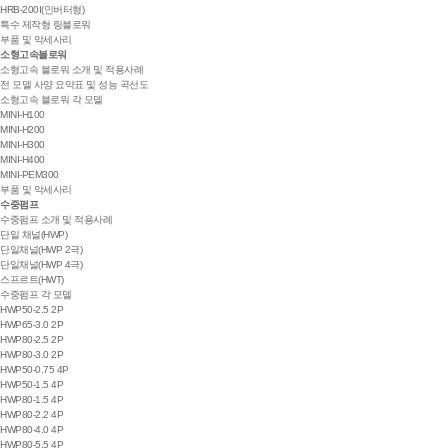
HRB-200I(인버터형)
특수 제작형 링블로워
부품 및 악세사리
소형고속블로워
소형고속 블로워 소개 및 적용사례
전 모델 사양 요약표 및 성능 곡선도
소형고속 블로워 각 모델
MINI-H100
MINI-H200
MINI-H300
MINI-H400
MINI-PEM300
부품 및 악세사리
수중펌프
수중펌프 소개 및 적용사례
단일 채널(HWP)
단일채널(HWP 2극)
단일채널(HWP 4극)
스프르트(HWT)
수중펌프 각 모델
HWP50-2.5 2P
HWP65-3.0 2P
HWP80-2.5 2P
HWP80-3.0 2P
HWP50-0.75 4P
HWP50-1.5 4P
HWP80-1.5 4P
HWP80-2.2 4P
HWP80-4.0 4P
HWP80-5.5 4P