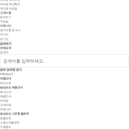
대리점 재고확인
대리점 자료실
고객지원
문의하기
자료실
커뮤니티
공지사항 및 뉴스
미디어
로그인
검색하기
전체검색
검색어
검색
검색창 닫기
PRODUCT
제품안내
메인으로
제품안내
현재위치
회사소개
제품안내
대리점
고객지원
커뮤니티
고온형 블로워
현재위치
링블로워
소형고속블로워
수중펌프