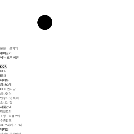
본문 바로가기
황해전기
메뉴 오픈 버튼
KOR
KOR
ENG
대메뉴
회사소개
CEO 인사말
회사연혁
인증서 및 특허
오시는 길
제품안내
링블로워
소형고속블로워
수중펌프
AG브레이크 모터
대리점
대리점 위치안내