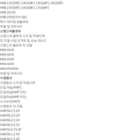
HRB-1302(MP), 1402(MP), 1502(MP), 1602(MP)
HRB-1503(MP), 1603(MP), 1703(MP)
HRB-30152
HRB-200I(인버터형)
특수 제작형 링블로워
부품 및 악세사리
소형고속블로워
소형고속 블로워 소개 및 적용사례
전 모델 사양 요약표 및 성능 곡선도
소형고속 블로워 각 모델
MINI-H100
MINI-H200
MINI-H300
MINI-H400
MINI-PEM300
부품 및 악세사리
수중펌프
수중펌프 소개 및 적용사례
단일 채널(HWP)
단일채널(HWP 2극)
단일채널(HWP 4극)
스프르트(HWT)
수중펌프 각 모델
HWP50-2.5 2P
HWP65-3.0 2P
HWP80-2.5 2P
HWP80-3.0 2P
HWP50-0.75 4P
HWP50-1.5 4P
HWP80-1.5 4P