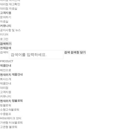
대리점 재고확인
대리점 자료실
고객지원
문의하기
자료실
커뮤니티
공지사항 및 뉴스
미디어
로그인
검색하기
전체검색
검색어
검색
검색창 닫기
PRODUCT
제품안내
메인으로
제품안내
현재위치
회사소개
제품안내
대리점
고객지원
커뮤니티
링블로워
현재위치
링블로워
소형고속블로워
수중펌프
AG브레이크 모터
가변형 터보블로워
고온형 블로워