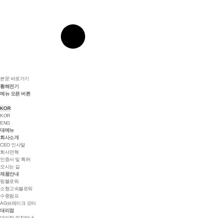
본문 바로가기
황해전기
메뉴 오픈 버튼
KOR
KOR
ENG
대메뉴
회사소개
CEO 인사말
회사연혁
인증서 및 특허
오시는 길
제품안내
링블로워
소형고속블로워
수중펌프
AG브레이크 모터
대리점
대리점 위치안내