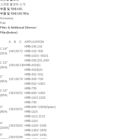
고온형 블로워 소개
부품 및 악세사리
부품 및 악세사리 메뉴
Accessory
Part
Filter & Additional Silencer
Filter(Indoor)
A
B
C
APPLICATION
HRB-100,101
1 1/4"
100
162
72
HRB-102~302
(32A)
HRB-102/1~302/1
HRB-200,201,200I
1 1/2"
100
162
130
HRB-402(S)
(40A)
HRB-402(S)/1
HRB-301~501
2"
115
162
78
HRB-300~700
(50A)
HRB-502~1002
HRB-750
2 1/2"
150
252
52
HRB-800~1000
(65A)
HRB-1102,1202
HRB-750
3"
HRB-800~1000(Option)
150
252
52
(80A)
HRB-1110
HRB-1112,1212
HRB-1110
4"
150
252
62
HRB-1100~1300
(100A)
HRB-1302~1602
5"
HRB-1100~1300,
230
252
88