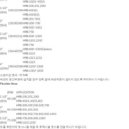
HRB-102/1~302/1
HRB-200,201,200I
1 1/2"
100
222
304
HRB-402(S)
(40A)
HRB-402(S)/1
HRB-301~501
2"
120
283
383
HRB-300~700
(50A)
HRB-502~1002
HRB-750
2 1/2"
150
401
511
HRB-800~1000
(65A)
HRB-1102,1202
HRB-750
3"
HRB-800~1000(Option)
154
440
555
(80A)
HRB-1110
HRB-1112,1212
HRB-1110
4"
185
443
589
HRB-1100~1300
(100A)
HRB-1302~1602
소음저감 효과 : 약 5dB
배관의 중간부분에 설치할 경우 양쪽 끝에 배관하중이 걸리지 않도록 주의하시기 바랍니다.
Flexible Hose
ØA
B
APPLICATION
1 1/2"
HRB-200,201,200I
48
180
(40A)
HRB-402/1,402S,402
HRB-300,400,500,600,700
2"
60
200
HRB-301,401,501
(50A)
HRB-502,602,702,802,902,1002
2 1/2"
HRB-750,800,900,1000
75
200
(65A)
HRB-1102,1202
토출 후렌지에 호스니플 체결 후 후렉시블 호스를 연결 하시기 바랍니다.