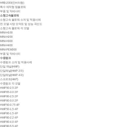
HRB-200I(인버터형)
특수 제작형 링블로워
부품 및 악세사리
소형고속블로워
소형고속 블로워 소개 및 적용사례
전 모델 사양 요약표 및 성능 곡선도
소형고속 블로워 각 모델
MINI-H100
MINI-H200
MINI-H300
MINI-H400
MINI-PEM300
부품 및 악세사리
수중펌프
수중펌프 소개 및 적용사례
단일 채널(HWP)
단일채널(HWP 2극)
단일채널(HWP 4극)
스프르트(HWT)
수중펌프 각 모델
HWP50-2.5 2P
HWP65-3.0 2P
HWP80-2.5 2P
HWP80-3.0 2P
HWP50-0.75 4P
HWP50-1.5 4P
HWP80-1.5 4P
HWP80-2.2 4P
HWP80-4.0 4P
HWP80-5.5 4P