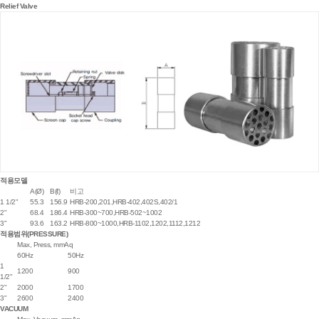
Relief Valve
적용모델
A(Ø)
B(ℓ)
비고
1 1/2"
55.3
156.9
HRB-200,201,HRB-402,402S,402/1
2"
68.4
186.4
HRB-300~700,HRB-502~1002
3"
93.6
163.2
HRB-800~1000,HRB-1102,1202,1112,1212
적용범위(PRESSURE)
Max, Press, mmAq
60Hz
50Hz
1
1200
900
1/2"
2"
2000
1700
3"
2600
2400
VACUUM