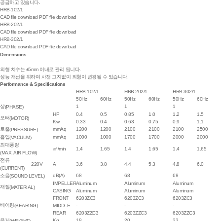
공급하고 있습니다.
HRB-102/1
CAD file download
PDF file download
HRB-202/1
CAD file download
PDF file download
HRB-302/1
CAD file download
PDF file download
Dimensions
외형 치수는 ±5mm 이내로 관리 됩니다.
성능 개선을 위하여 사전 고지없이 외형이 변경될 수 있습니다.
Performance & Specifications
HRB-102/1
HRB-202/1
HRB-302/1
50Hz
60Hz
50Hz
60Hz
50Hz
60Hz
상
1
1
1
(PHASE)
HP
0.4
0.5
0.85
1.0
1.2
1.5
모터
(MOTOR)
Kw
0.33
0.4
0.63
0.75
0.9
1.1
토출
mmAq
1200
1200
2100
2100
2100
2500
(PRESSURE)
흡입
mmAq
1000
1000
1700
1700
2000
2000
(VACUUM)
최대풍량
㎥/min
1.4
1.65
1.4
1.65
1.4
1.65
(MAX. AIR FLOW)
전류
220V
A
3.6
3.8
4.4
5.3
4.8
6.0
(CURRENT)
소음
dB(A)
68
68
68
(SOUND LEVEL)
IMPELLER
Aluminum
Aluminum
Aluminum
재질
(MATERIAL)
CASING
Aluminum
Aluminum
Aluminum
FRONT
6203ZC3
6203ZC3
6203ZC3
베어링
(BEARING)
MIDDLE
-
-
-
REAR
6203ZZC3
6203ZZC3
6203ZZC3
무게
Kg
18
20
23
(WEIGHT)