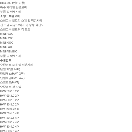
HRB-200I(인버터형)
특수 제작형 링블로워
부품 및 악세사리
소형고속블로워
소형고속 블로워 소개 및 적용사례
전 모델 사양 요약표 및 성능 곡선도
소형고속 블로워 각 모델
MINI-H100
MINI-H200
MINI-H300
MINI-H400
MINI-PEM300
부품 및 악세사리
수중펌프
수중펌프 소개 및 적용사례
단일 채널(HWP)
단일채널(HWP 2극)
단일채널(HWP 4극)
스프르트(HWT)
수중펌프 각 모델
HWP50-2.5 2P
HWP65-3.0 2P
HWP80-2.5 2P
HWP80-3.0 2P
HWP50-0.75 4P
HWP50-1.5 4P
HWP80-1.5 4P
HWP80-2.2 4P
HWP80-4.0 4P
HWP80-5.5 4P