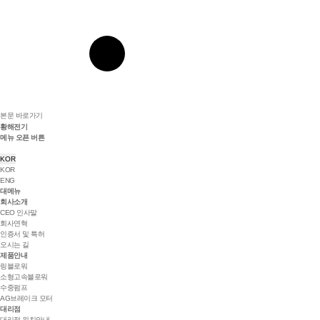
본문 바로가기
황해전기
메뉴 오픈 버튼
KOR
KOR
ENG
대메뉴
회사소개
CEO 인사말
회사연혁
인증서 및 특허
오시는 길
제품안내
링블로워
소형고속블로워
수중펌프
AG브레이크 모터
대리점
대리점 위치안내