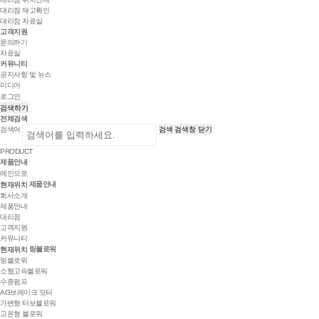
대리점 재고확인
대리점 자료실
고객지원
문의하기
자료실
커뮤니티
공지사항 및 뉴스
미디어
로그인
검색하기
전체검색
검색어
검색
검색창 닫기
PRODUCT
제품안내
메인으로
제품안내
현재위치
회사소개
제품안내
대리점
고객지원
커뮤니티
링블로워
현재위치
링블로워
소형고속블로워
수중펌프
AG브레이크 모터
가변형 터보블로워
고온형 블로워