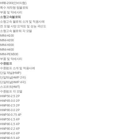
HRB-200I(인버터형)
특수 제작형 링블로워
부품 및 악세사리
소형고속블로워
소형고속 블로워 소개 및 적용사례
전 모델 사양 요약표 및 성능 곡선도
소형고속 블로워 각 모델
MINI-H100
MINI-H200
MINI-H300
MINI-H400
MINI-PEM300
부품 및 악세사리
수중펌프
수중펌프 소개 및 적용사례
단일 채널(HWP)
단일채널(HWP 2극)
단일채널(HWP 4극)
스프르트(HWT)
수중펌프 각 모델
HWP50-2.5 2P
HWP65-3.0 2P
HWP80-2.5 2P
HWP80-3.0 2P
HWP50-0.75 4P
HWP50-1.5 4P
HWP80-1.5 4P
HWP80-2.2 4P
HWP80-4.0 4P
HWP80-5.5 4P