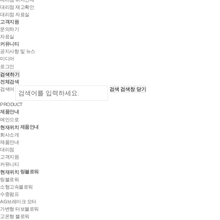
대리점 재고확인
대리점 자료실
고객지원
문의하기
자료실
커뮤니티
공지사항 및 뉴스
미디어
로그인
검색하기
전체검색
검색어
검색
검색창 닫기
PRODUCT
제품안내
메인으로
제품안내
현재위치
회사소개
제품안내
대리점
고객지원
커뮤니티
링블로워
현재위치
링블로워
소형고속블로워
수중펌프
AG브레이크 모터
가변형 터보블로워
고온형 블로워