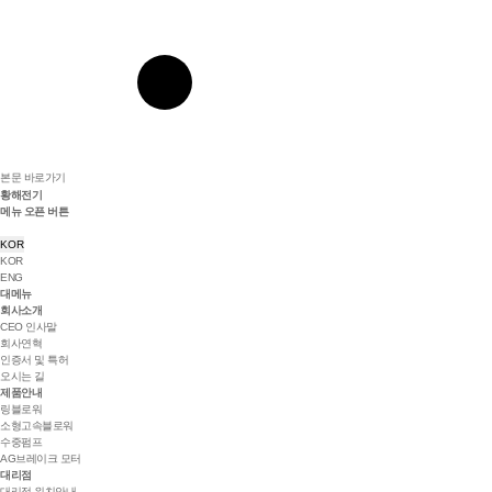
본문 바로가기
황해전기
메뉴 오픈 버튼
KOR
KOR
ENG
대메뉴
회사소개
CEO 인사말
회사연혁
인증서 및 특허
오시는 길
제품안내
링블로워
소형고속블로워
수중펌프
AG브레이크 모터
대리점
대리점 위치안내