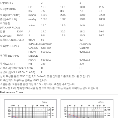
상
3
3
(PHASE)
HP
10.0
11.5
10.0
11.5
모터
(MOTOR)
Kw
7.5
8.6
7.5
8.6
토출
mmAq
1300
2200
1300
2200
(PRESSURE)
흡입
mmAq
1300
1800
1300
1800
(VACUUM)
최대풍량
㎥/min
14.0
18.0
14.0
18.0
(MAX. AIR FLOW)
전류
220V
A
17.0
30.5
18.2
29.0
380V
A
9.8
17.6
10.5
16.7
(CURRENT)
소음
dB(A)
82
82
(SOUND LEVEL)
IMPELLER
Aluminum
Aluminum
재질
(MATERIAL)
CASING
Cast Iron
Cast Iron
FRONT
6208ZC3
6208ZC3
베어링
(BEARING)
MIDDLE
-
-
REAR
6308ZC3
6308ZC3
무게
Kg
239
239
(WEIGHT)
기동계급
H
H
(STARTING CLASS)
절연계급
F
F
(INSULATION CLASS)
상기 특성은 온도 20˚C, 기압 1,013mbar의 표준 상태를 기준으로 표시된 값 입니다.
각 특성치의 허용하는 범위는 ±10% 입니다.
소음은 흡, 토출구를 완전 개방 후 1.5m 거리에서 측정한 수치입니다.
내부식성 처리, 방폭형모터 사용 등 별도의 처리를 요하는 제품에 대해서는 문의 바랍니다.
Performance Curve