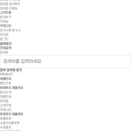
대리점 재고확인
대리점 자료실
고객지원
문의하기
자료실
커뮤니티
공지사항 및 뉴스
미디어
로그인
검색하기
전체검색
검색어
검색
검색창 닫기
PRODUCT
제품안내
메인으로
현재위치
제품안내
회사소개
제품안내
대리점
고객지원
커뮤니티
현재위치
링블로워
링블로워
소형고속블로워
수중펌프