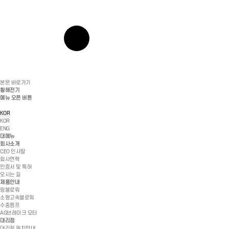
본문 바로가기
황해전기
메뉴 오픈 버튼
KOR
KOR
ENG
대메뉴
회사소개
CEO 인사말
회사연혁
인증서 및 특허
오시는 길
제품안내
링블로워
소형고속블로워
수중펌프
AG브레이크 모터
대리점
대리점 위치안내