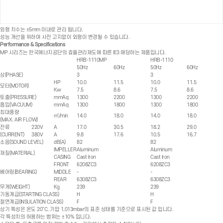
외형 치수는 ±5mm 이내로 관리 됩니다.
성능 개선을 위하여 사전 고지없이 외형이 변경될 수 있습니다.
Performance & Specifications
MP 시리즈는 한국에너지공단의 효율관리제도에 따른 IE3 해당하는 제품입니다.
HRB-1110MP
HRB-1110
50Hz
60Hz
50Hz
60Hz
(PHASE)
3
3
상
HP
10.0
11.5
10.0
11.5
(MOTOR)
모터
Kw
7.5
8.6
7.5
8.6
(PRESSURE)
mmAq
1300
2200
1300
2200
토출
(VACUUM)
mmAq
1300
1800
1300
1800
흡입
최대풍량
㎥/min
14.0
18.0
14.0
18.0
(MAX. AIR FLOW)
전류
220V
A
17.0
30.5
18.2
29.0
(CURRENT)
380V
A
9.8
17.6
10.5
16.7
(SOUND LEVEL)
dB(A)
82
82
소음
IMPELLER
Aluminum
Aluminum
(MATERIAL)
재질
CASING
Cast Iron
Cast Iron
FRONT
6208ZC3
6208ZC3
(BEARING)
MIDDLE
-
-
베어링
REAR
6308ZC3
6308ZC3
(WEIGHT)
Kg
239
239
무게
(STARTING CLASS)
H
H
기동계급
(INSULATION CLASS)
F
F
절연계급
상기 특성은 온도 20˚C, 기압 1,013mbar의 표준 상태를 기준으로 표시된 값 입니다.
각 특성치의 허용하는 범위는 ±10% 입니다.