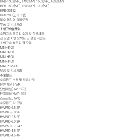
HRB-1302(MP), 1402(MP), 1502(MP), 1602(MP)
HRB-1503(MP), 1603(MP), 1703(MP)
HRB-30152
HRB-200I(인버터형)
특수 제작형 링블로워
부품 및 악세사리
소형고속블로워
소형고속 블로워 소개 및 적용사례
전 모델 사양 요약표 및 성능 곡선도
소형고속 블로워 각 모델
MINI-H100
MINI-H200
MINI-H300
MINI-H400
MINI-PEM300
부품 및 악세사리
수중펌프
수중펌프 소개 및 적용사례
단일 채널(HWP)
단일채널(HWP 2극)
단일채널(HWP 4극)
스프르트(HWT)
수중펌프 각 모델
HWP50-2.5 2P
HWP65-3.0 2P
HWP80-2.5 2P
HWP80-3.0 2P
HWP50-0.75 4P
HWP50-1.5 4P
HWP80-1.5 4P