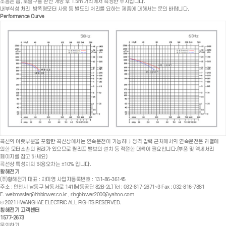
소음은 흡, 토출구를 완전 개방 후 1.5m 거리에서 측정한 수치입니다.
내부식성 처리, 방폭형모터 사용 등 별도의 처리를 요하는 제품에 대해서는 문의 바랍니다.
Performance Curve
곡선의 아랫부분을 포함한 곡선상에서는 연속운전이 가능하나 정격 압력 근처에서의 연속운전은 과열에
의한 모터소손의 염려가 있으므로 릴리프 밸브의 설치 등 적절한 대책이 필요합니다.(부품 및 액세서리
페이지를 참고 하세요)
곡선상 특성치의 허용오차는 ±10% 입니다.
황해전기
(주)황해전기
대표 : 차미영
사업자등록번호 : 131-86-36145
주소 : 인천시 남동구 남동서로 141(남동공단 82B-2L)
Tel : 032-817-2671~3
Fax : 032-816-7881
E.
webmaster@hhblower.co.kr
,
ringblower2000@yahoo.com
© 2021 HWANGHAE ELECTRIC ALL RIGHTS RESERVED.
황해전기 고객센터
1577-2673
문의하기