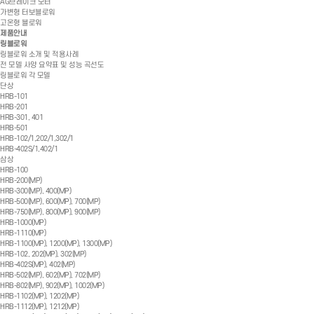
AG브레이크 모터
가변형 터보블로워
고온형 블로워
제품안내
링블로워
링블로워 소개 및 적용사례
전 모델 사양 요약표 및 성능 곡선도
링블로워 각 모델
단상
HRB-101
HRB-201
HRB-301, 401
HRB-501
HRB-102/1,202/1,302/1
HRB-402S/1,402/1
삼상
HRB-100
HRB-200(MP)
HRB-300(MP), 400(MP)
HRB-500(MP), 600(MP), 700(MP)
HRB-750(MP), 800(MP), 900(MP)
HRB-1000(MP)
HRB-1110(MP)
HRB-1100(MP), 1200(MP), 1300(MP)
HRB-102, 202(MP), 302(MP)
HRB-402S(MP), 402(MP)
HRB-502(MP), 602(MP), 702(MP)
HRB-802(MP), 902(MP), 1002(MP)
HRB-1102(MP), 1202(MP)
HRB-1112(MP), 1212(MP)