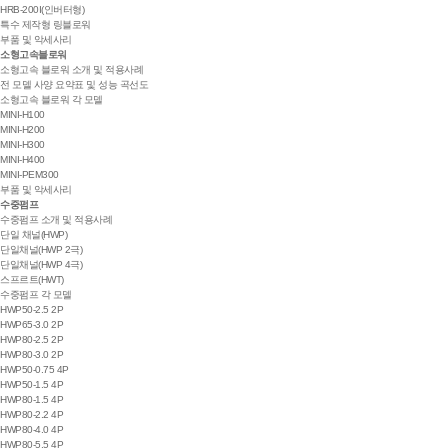
HRB-200I(인버터형)
특수 제작형 링블로워
부품 및 악세사리
소형고속블로워
소형고속 블로워 소개 및 적용사례
전 모델 사양 요약표 및 성능 곡선도
소형고속 블로워 각 모델
MINI-H100
MINI-H200
MINI-H300
MINI-H400
MINI-PEM300
부품 및 악세사리
수중펌프
수중펌프 소개 및 적용사례
단일 채널(HWP)
단일채널(HWP 2극)
단일채널(HWP 4극)
스프르트(HWT)
수중펌프 각 모델
HWP50-2.5 2P
HWP65-3.0 2P
HWP80-2.5 2P
HWP80-3.0 2P
HWP50-0.75 4P
HWP50-1.5 4P
HWP80-1.5 4P
HWP80-2.2 4P
HWP80-4.0 4P
HWP80-5.5 4P