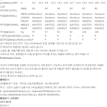
380V
A
9.4
11.0
9.8
11.5
13.2
14.0
12.7
14.0
14.0
16.9
18.0
15.5
(CURRENT)
소음
dB(A)
80
80
80
80
80
80
(SOUND LEVEL)
IMPELLER
Aluminum
Aluminum
Aluminum
Aluminum
Aluminum
Aluminum
재질
(MATERIAL)
CASING
Aluminum
Aluminum
Aluminum
Aluminum
Aluminum
Aluminum
FRONT
6206ZC3
6206ZC3
6206ZC3
6206ZC3
6206ZC3
6206ZC3
베어링
(BEARING)
MIDDLE
6007ZC3
6007ZC3
6207ZC3
6207ZC3
6207ZC3
6207ZC3
REAR
6305ZC3
6305ZC3
6208ZC3
6208ZC3
6208ZC3
6208ZC3
무게
Kg
57
57
81
81
104
104
(WEIGHT)
기동계급
K
K
K
K
K
K
(STARTING CLASS)
절연계급
F
F
F
F
F
F
(INSULATION CLASS)
상기 특성은 온도 20˚C, 기압 1,013mbar의 표준 상태를 기준으로 표시된 값 입니다.
각 특성치의 허용하는 범위는 ±10% 입니다.
소음은 흡, 토출구를 완전 개방 후 1.5m 거리에서 측정한 수치입니다.
내부식성 처리, 방폭형모터 사용 등 별도의 처리를 요하는 제품에 대해서는 문의 바랍니다.
Performance Curve
곡선의 아랫부분을 포함한 곡선상에서는 연속운전이 가능하나 정격 압력 근처에서의 연속운전은 과열에
의한 모터소손의 염려가 있으므로 릴리프 밸브의 설치 등 적절한 대책이 필요합니다.(부품 및 액세서리
페이지를 참고 하세요)
곡선상 특성치의 허용오차는 ±10% 입니다.
황해전기
(주)황해전기
대표 : 차미영
사업자등록번호 : 131-86-36145
주소 : 인천시 남동구 남동서로 141(남동공단 82B-2L)
Tel : 032-817-2671~3
Fax : 032-816-7881
E.
webmaster@hhblower.co.kr
,
ringblower2000@yahoo.com
© 2021 HWANGHAE ELECTRIC ALL RIGHTS RESERVED.
황해전기 고객센터
1577-2673
문의하기