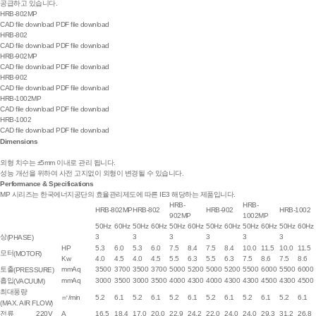
공급하고 있습니다.
HRB-802MP
CAD file download
PDF file download
HRB-802
CAD file download
PDF file download
HRB-902MP
CAD file download
PDF file download
HRB-902
CAD file download
PDF file download
HRB-1002MP
CAD file download
PDF file download
HRB-1002
CAD file download
PDF file download
Dimensions
외형 치수는 ±5mm 이내로 관리 됩니다.
성능 개선을 위하여 사전 고지없이 외형이 변경될 수 있습니다.
Performance & Specifications
MP 시리즈는 한국에너지공단의 효율관리제도에 따른 IE3 해당하는 제품입니다.
HRB-
HRB-
HRB-802MP
HRB-802
HRB-902
HRB-1002
902MP
1002MP
50Hz
60Hz
50Hz
60Hz
50Hz
60Hz
50Hz
60Hz
50Hz
60Hz
50Hz
60Hz
상
3
3
3
3
3
3
(PHASE)
HP
5.3
6.0
5.3
6.0
7.5
8.4
7.5
8.4
10.0
11.5
10.0
11.5
모터
(MOTOR)
Kw
4.0
4.5
4.0
4.5
5.5
6.3
5.5
6.3
7.5
8.6
7.5
8.6
토출
mmAq
3500
3700
3500
3700
5000
5200
5000
5200
5500
6000
5500
6000
(PRESSURE)
흡입
mmAq
3000
3500
3000
3500
4000
4300
4000
4300
4300
4500
4300
4500
(VACUUM)
최대풍량
㎥/min
5.2
6.1
5.2
6.1
5.2
6.1
5.2
6.1
5.2
6.1
5.2
6.1
(MAX. AIR FLOW)
전류
220V
A
16.5
18.4
17.0
20.0
22.9
24.2
22.0
24.0
24.0
29.3
31.2
26.8