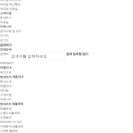
대리점 재고확인
대리점 자료실
고객지원
문의하기
자료실
커뮤니티
공지사항 및 뉴스
미디어
로그인
검색하기
전체검색
검색어
검색
검색창 닫기
PRODUCT
제품안내
메인으로
제품안내
현재위치
회사소개
제품안내
대리점
고객지원
커뮤니티
링블로워
현재위치
링블로워
소형고속블로워
수중펌프
AG브레이크 모터
가변형 터보블로워
고온형 블로워