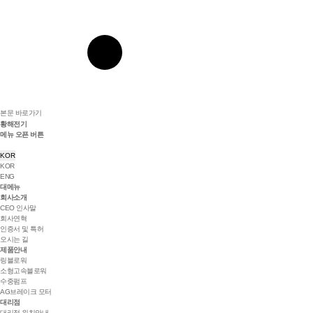
본문 바로가기
황해전기
메뉴 오픈 버튼
KOR
KOR
ENG
대메뉴
회사소개
CEO 인사말
회사연혁
인증서 및 특허
오시는 길
제품안내
링블로워
소형고속블로워
수중펌프
AG브레이크 모터
대리점
대리점 위치안내