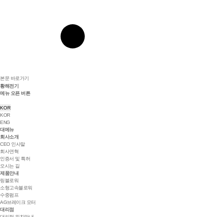
본문 바로가기
황해전기
메뉴 오픈 버튼
KOR
KOR
ENG
대메뉴
회사소개
CEO 인사말
회사연혁
인증서 및 특허
오시는 길
제품안내
링블로워
소형고속블로워
수중펌프
AG브레이크 모터
대리점
대리점 위치안내