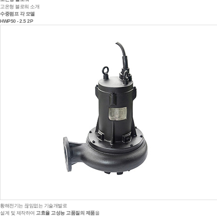
고온형 블로워 소개
수중펌프 각 모델
HWP50 - 2.5 2P
황해전기는 끊임없는 기술개발로
설계 및 제작하여
고효율 고성능 고품질의 제품
을