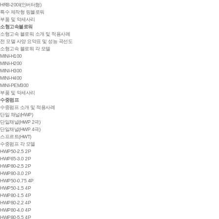
HRB-200I(인버터형)
특수 제작형 링블로워
부품 및 악세사리
소형고속블로워
소형고속 블로워 소개 및 적용사례
전 모델 사양 요약표 및 성능 곡선도
소형고속 블로워 각 모델
MINI-H100
MINI-H200
MINI-H300
MINI-H400
MINI-PEM300
부품 및 악세사리
수중펌프
수중펌프 소개 및 적용사례
단일 채널(HWP)
단일채널(HWP 2극)
단일채널(HWP 4극)
스프르트(HWT)
수중펌프 각 모델
HWP50-2.5 2P
HWP65-3.0 2P
HWP80-2.5 2P
HWP80-3.0 2P
HWP50-0.75 4P
HWP50-1.5 4P
HWP80-1.5 4P
HWP80-2.2 4P
HWP80-4.0 4P
HWP80-5.5 4P