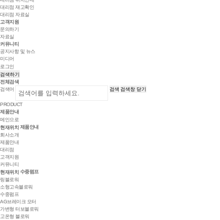
대리점 재고확인
대리점 자료실
고객지원
문의하기
자료실
커뮤니티
공지사항 및 뉴스
미디어
로그인
검색하기
전체검색
검색어
검색
검색창 닫기
PRODUCT
제품안내
메인으로
제품안내
현재위치
회사소개
제품안내
대리점
고객지원
커뮤니티
수중펌프
현재위치
링블로워
소형고속블로워
수중펌프
AG브레이크 모터
가변형 터보블로워
고온형 블로워