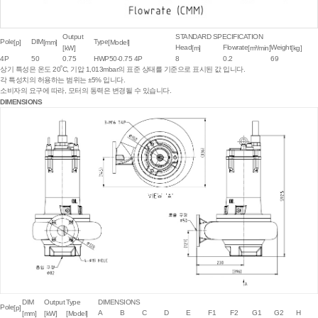
Output
STANDARD SPECIFICATION
Pole
DIM
Type
[p]
[mm]
[Model]
Head
Flowrate
Weight
[kW]
[m]
[m³/min]
[kg]
4P
50
0.75
HWP50-0.75 4P
8
0.2
69
상기 특성은 온도 20˚C, 기압 1,013mbar의 표준 상태를 기준으로 표시된 값 입니다.
각 특성치의 허용하는 범위는 ±5% 입니다.
소비자의 요구에 따라, 모터의 동력은 변경될 수 있습니다.
DIMENSIONS
DIM
Output
Type
DIMENSIONS
Pole
[p]
A
B
C
D
E
F1
F2
G1
G2
H
[mm]
[kW]
[Model]