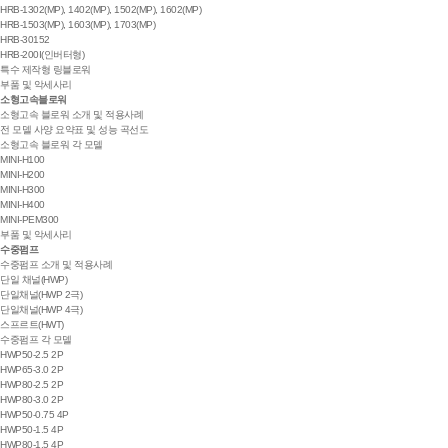
HRB-1302(MP), 1402(MP), 1502(MP), 1602(MP)
HRB-1503(MP), 1603(MP), 1703(MP)
HRB-30152
HRB-200I(인버터형)
특수 제작형 링블로워
부품 및 악세사리
소형고속블로워
소형고속 블로워 소개 및 적용사례
전 모델 사양 요약표 및 성능 곡선도
소형고속 블로워 각 모델
MINI-H100
MINI-H200
MINI-H300
MINI-H400
MINI-PEM300
부품 및 악세사리
수중펌프
수중펌프 소개 및 적용사례
단일 채널(HWP)
단일채널(HWP 2극)
단일채널(HWP 4극)
스프르트(HWT)
수중펌프 각 모델
HWP50-2.5 2P
HWP65-3.0 2P
HWP80-2.5 2P
HWP80-3.0 2P
HWP50-0.75 4P
HWP50-1.5 4P
HWP80-1.5 4P