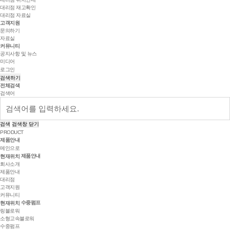
대리점 재고확인
대리점 자료실
고객지원
문의하기
자료실
커뮤니티
공지사항 및 뉴스
미디어
로그인
검색하기
전체검색
검색어
검색
검색창 닫기
PRODUCT
제품안내
메인으로
제품안내
현재위치
회사소개
제품안내
대리점
고객지원
커뮤니티
수중펌프
현재위치
링블로워
소형고속블로워
수중펌프