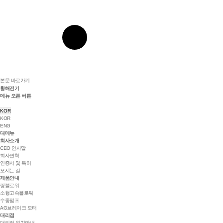
본문 바로가기
황해전기
메뉴 오픈 버튼
KOR
KOR
ENG
대메뉴
회사소개
CEO 인사말
회사연혁
인증서 및 특허
오시는 길
제품안내
링블로워
소형고속블로워
수중펌프
AG브레이크 모터
대리점
대리점 위치안내