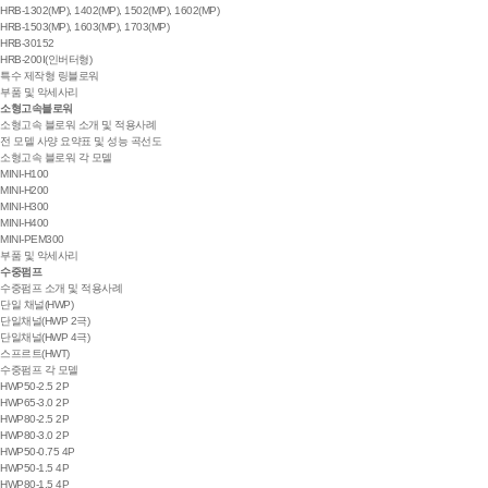
HRB-1302(MP), 1402(MP), 1502(MP), 1602(MP)
HRB-1503(MP), 1603(MP), 1703(MP)
HRB-30152
HRB-200I(인버터형)
특수 제작형 링블로워
부품 및 악세사리
소형고속블로워
소형고속 블로워 소개 및 적용사례
전 모델 사양 요약표 및 성능 곡선도
소형고속 블로워 각 모델
MINI-H100
MINI-H200
MINI-H300
MINI-H400
MINI-PEM300
부품 및 악세사리
수중펌프
수중펌프 소개 및 적용사례
단일 채널(HWP)
단일채널(HWP 2극)
단일채널(HWP 4극)
스프르트(HWT)
수중펌프 각 모델
HWP50-2.5 2P
HWP65-3.0 2P
HWP80-2.5 2P
HWP80-3.0 2P
HWP50-0.75 4P
HWP50-1.5 4P
HWP80-1.5 4P