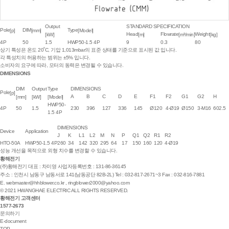
Output
STANDARD SPECIFICATION
Pole
DIM
Type
[p]
[mm]
[Model]
Head
Flowrate
Weight
[kW]
[m]
[m³/min]
[kg]
4P
50
1.5
HWP50-1.5 4P
9
0.3
80
상기 특성은 온도 20˚C, 기압 1,013mbar의 표준 상태를 기준으로 표시된 값 입니다.
각 특성치의 허용하는 범위는 ±5% 입니다.
소비자의 요구에 따라, 모터의 동력은 변경될 수 있습니다.
DIMENSIONS
DIM
Output
Type
DIMENSIONS
Pole
[p]
A
B
C
D
E
F1
F2
G1
G2
H
[mm]
[kW]
[Model]
HWP50-
4P
50
1.5
230
396
127
336
145
Ø120
4-Ø19
Ø150
3-M16
602.5
1.5 4P
DIMENSIONS
Device
Application
J
K
L1
L2
M
N
P
Q1
Q2
R1
R2
HTO-50A
HWP50-1.5 4P
260
34
142
320
295
64
17
150
160
120
4-Ø19
성능 개선을 목적으로 외형 치수를 변경할 수 있습니다.
황해전기
(주)황해전기
대표 : 차미영
사업자등록번호 : 131-86-36145
주소 : 인천시 남동구 남동서로 141(남동공단 82B-2L)
Tel : 032-817-2671~3
Fax : 032-816-7881
E.
webmaster@hhblower.co.kr
,
ringblower2000@yahoo.com
© 2021 HWANGHAE ELECTRIC ALL RIGHTS RESERVED.
황해전기 고객센터
1577-2673
문의하기
E-document
TOP