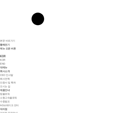
본문 바로가기
황해전기
메뉴 오픈 버튼
KOR
KOR
ENG
대메뉴
회사소개
CEO 인사말
회사연혁
인증서 및 특허
오시는 길
제품안내
링블로워
소형고속블로워
수중펌프
AG브레이크 모터
대리점
대리점 위치안내