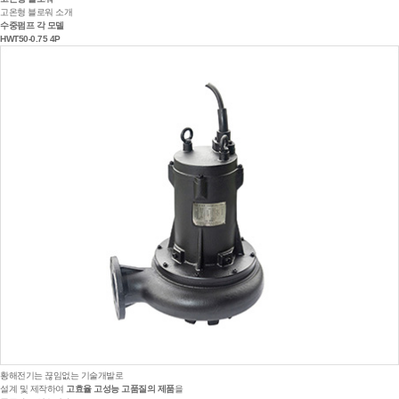
고온형 블로워 소개
수중펌프 각 모델
HWT50-0.75 4P
황해전기는 끊임없는 기술개발로
설계 및 제작하여
고효율 고성능 고품질의 제품
을