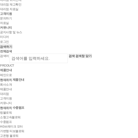
대리점 재고확인
대리점 자료실
고객지원
문의하기
자료실
커뮤니티
공지사항 및 뉴스
미디어
로그인
검색하기
전체검색
검색어
검색
검색창 닫기
PRODUCT
제품안내
메인으로
제품안내
현재위치
회사소개
제품안내
대리점
고객지원
커뮤니티
수중펌프
현재위치
링블로워
소형고속블로워
수중펌프
AG브레이크 모터
가변형 터보블로워
고온형 블로워