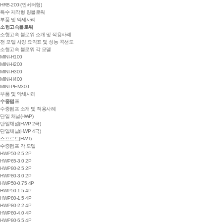
HRB-200I(인버터형)
특수 제작형 링블로워
부품 및 악세사리
소형고속블로워
소형고속 블로워 소개 및 적용사례
전 모델 사양 요약표 및 성능 곡선도
소형고속 블로워 각 모델
MINI-H100
MINI-H200
MINI-H300
MINI-H400
MINI-PEM300
부품 및 악세사리
수중펌프
수중펌프 소개 및 적용사례
단일 채널(HWP)
단일채널(HWP 2극)
단일채널(HWP 4극)
스프르트(HWT)
수중펌프 각 모델
HWP50-2.5 2P
HWP65-3.0 2P
HWP80-2.5 2P
HWP80-3.0 2P
HWP50-0.75 4P
HWP50-1.5 4P
HWP80-1.5 4P
HWP80-2.2 4P
HWP80-4.0 4P
HWP80-5.5 4P