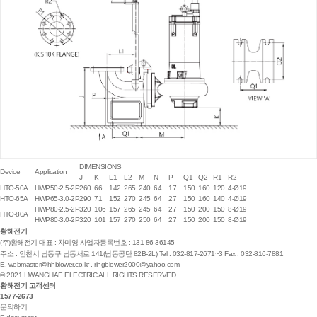
DIMENSIONS
Device
Application
J
K
L1
L2
M
N
P
Q1
Q2
R1
R2
HTO-50A
HWP50-2.5-2P
260
66
142
265
240
64
17
150
160
120
4-Ø19
HTO-65A
HWP65-3.0-2P
290
71
152
270
245
64
27
150
160
140
4-Ø19
HWP80-2.5-2P
320
106
157
265
245
64
27
150
200
150
8-Ø19
HTO-80A
HWP80-3.0-2P
320
101
157
270
250
64
27
150
200
150
8-Ø19
황해전기
(주)황해전기
대표 : 차미영
사업자등록번호 : 131-86-36145
주소 : 인천시 남동구 남동서로 141(남동공단 82B-2L)
Tel : 032-817-2671~3
Fax : 032-816-7881
E.
webmaster@hhblower.co.kr
,
ringblower2000@yahoo.com
© 2021 HWANGHAE ELECTRIC ALL RIGHTS RESERVED.
황해전기 고객센터
1577-2673
문의하기