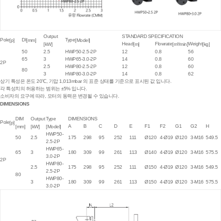
Output
STANDARD SPECIFICATION
Pole
DI
Type
[p]
[mm]
[Model]
Head
Flowrate
Weight
[kW]
[m]
[m³/min]
[kg]
50
2.5
HWP50-2.5-2P
12
0.8
56
65
3
HWP65-3.0-2P
14
0.8
60
2P
2.5
HWP80-2.5-2P
12
0.8
60
80
3
HWP80-3.0-2P
14
0.8
62
상기 특성은 온도 20℃, 기압 1,013mbar 의 표준 상태를 기준으로 표시된 값 입니다.
각 특성치의 허용하는 범위는 ±5% 입니다.
소비자의 요구에 따라, 모터의 동력은 변경될 수 있습니다.
DIMENSIONS
DIM
Output
Type
DIMENSIONS
Pole
[p]
A
B
C
D
E
F1
F2
G1
G2
H
[mm]
[kW]
[Model]
HWP50-
50
2.5
175
298
95
252
111
Ø120
4-Ø19
Ø120
3-M16
549.5
2.5-2P
HWP65-
65
3
180
309
99
261
113
Ø140
4-Ø19
Ø120
3-M16
575.5
3.0-2P
2P
HWP80-
2.5
175
298
95
252
111
Ø150
4-Ø19
Ø120
3-M16
549.5
2.5-2P
80
HWP80-
3
180
309
99
261
113
Ø150
4-Ø19
Ø120
3-M16
575.5
3.0-2P