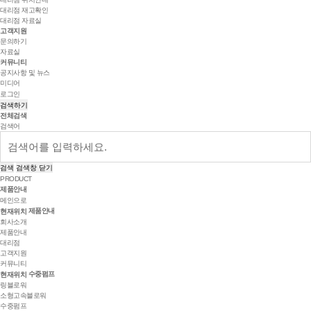
대리점 재고확인
대리점 자료실
고객지원
문의하기
자료실
커뮤니티
공지사항 및 뉴스
미디어
로그인
검색하기
전체검색
검색어
검색
검색창 닫기
PRODUCT
제품안내
메인으로
제품안내
현재위치
회사소개
제품안내
대리점
고객지원
커뮤니티
수중펌프
현재위치
링블로워
소형고속블로워
수중펌프