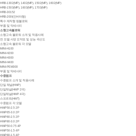
HRB-1302(MP), 1402(MP), 1502(MP), 1602(MP)
HRB-1503(MP), 1603(MP), 1703(MP)
HRB-30152
HRB-200I(인버터형)
특수 제작형 링블로워
부품 및 악세사리
소형고속블로워
소형고속 블로워 소개 및 적용사례
전 모델 사양 요약표 및 성능 곡선도
소형고속 블로워 각 모델
MINI-H100
MINI-H200
MINI-H300
MINI-H400
MINI-PEM300
부품 및 악세사리
수중펌프
수중펌프 소개 및 적용사례
단일 채널(HWP)
단일채널(HWP 2극)
단일채널(HWP 4극)
스프르트(HWT)
수중펌프 각 모델
HWP50-2.5 2P
HWP65-3.0 2P
HWP80-2.5 2P
HWP80-3.0 2P
HWP50-0.75 4P
HWP50-1.5 4P
HWP80-1.5 4P