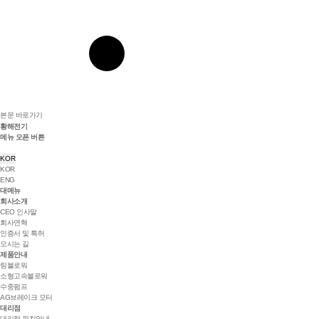
본문 바로가기
황해전기
메뉴 오픈 버튼
KOR
KOR
ENG
대메뉴
회사소개
CEO 인사말
회사연혁
인증서 및 특허
오시는 길
제품안내
링블로워
소형고속블로워
수중펌프
AG브레이크 모터
대리점
대리점 위치안내