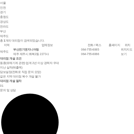
서울
인천
경기
충청도
경상도
전라도
부산
제주도
총
1
개의 대리점이 검색되었습니다.
지역
업체정보
전화 / 팩스
홈페이지
위치
부산전기엔지니어링
064-755-6065
위치지도
제주도
제주 제주시 화북2동 2273-1
064-755-6066
보기
대리점 개설 조건
동종(유체기계 관련) 업계 2년 이상 경력자 우대
지난 실적(매출액)
담보설정(전화로 직접 문의 요망)
같은 지역 대리점 복수 개설 불가
대리점 개설 절차
01
문의 및 상담