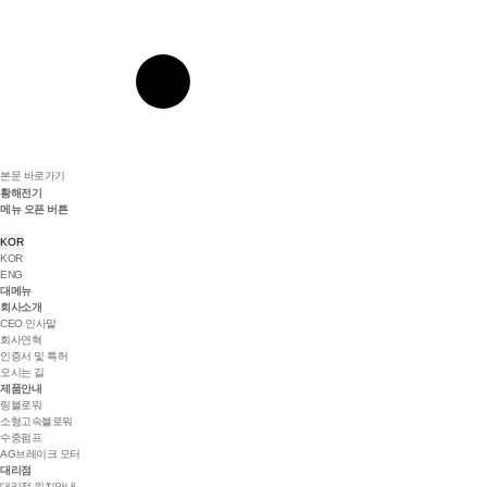
본문 바로가기
황해전기
메뉴 오픈 버튼
KOR
KOR
ENG
대메뉴
회사소개
CEO 인사말
회사연혁
인증서 및 특허
오시는 길
제품안내
링블로워
소형고속블로워
수중펌프
AG브레이크 모터
대리점
대리점 위치안내