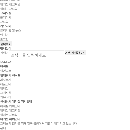
대리점 재고확인
대리점 자료실
고객지원
문의하기
자료실
커뮤니티
공지사항 및 뉴스
미디어
로그인
검색하기
전체검색
검색어
검색
검색창 닫기
AGENCY
대리점
메인으로
대리점
현재위치
회사소개
제품안내
대리점
고객지원
커뮤니티
대리점 위치안내
현재위치
대리점 위치안내
대리점 재고확인
대리점 자료실
대리점 위치안내
고객님의 편의를 위해 전국 곳곳에서 지점이 대기하고 있습니다.
전체