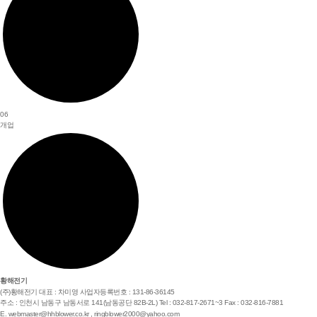
06
개업
황해전기
(주)황해전기
대표 : 차미영
사업자등록번호 : 131-86-36145
주소 : 인천시 남동구 남동서로 141(남동공단 82B-2L)
Tel : 032-817-2671~3
Fax : 032-816-7881
E.
webmaster@hhblower.co.kr
,
ringblower2000@yahoo.com